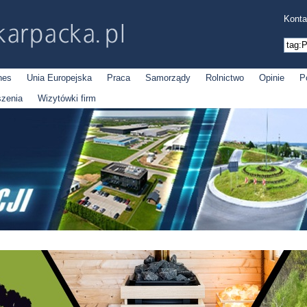
Konta
nes
Unia Europejska
Praca
Samorządy
Rolnictwo
Opinie
P
szenia
Wizytówki firm