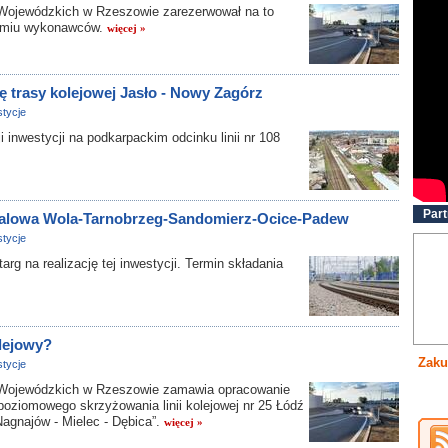
ojewódzkich w Rzeszowie zarezerwował na to
iedmiu wykonawców.
więcej »
ę trasy kolejowej Jasło - Nowy Zagórz
tycje
inwestycji na podkarpackim odcinku linii nr 108
Part
 Stalowa Wola-Tarnobrzeg-Sandomierz-Ocice-Padew
tycje
 na realizację tej inwestycji. Termin składania
lejowy?
Zaku
tycje
ojewódzkich w Rzeszowie zamawia opracowanie
poziomowego skrzyżowania linii kolejowej nr 25 Łódź
Nagnajów - Mielec - Dębica”.
więcej »