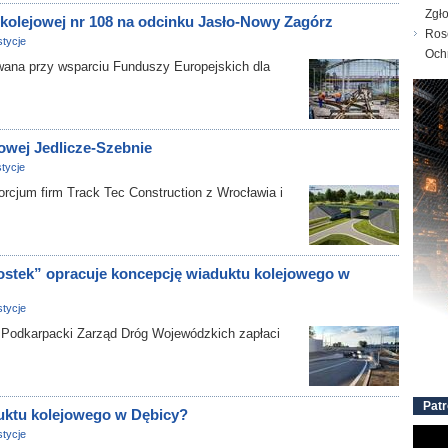
Zgł
ii kolejowej nr 108 na odcinku Jasło-Nowy Zagórz
Ros
tycje
Och
na przy wsparciu Funduszy Europejskich dla
owej Jedlicze-Szebnie
tycje
cjum firm Track Tec Construction z Wrocławia i
ostek” opracuje koncepcję wiaduktu kolejowego w
tycje
odkarpacki Zarząd Dróg Wojewódzkich zapłaci
Patr
uktu kolejowego w Dębicy?
tycje