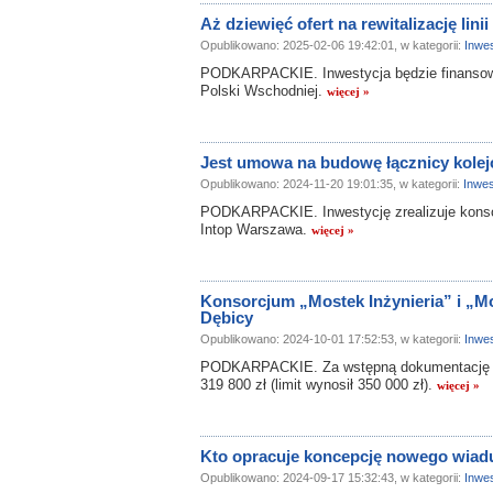
Aż dziewięć ofert na rewitalizację lin
Opublikowano: 2025-02-06 19:42:01, w kategorii:
Inwes
PODKARPACKIE. Inwestycja będzie finansowa
Polski Wschodniej.
więcej »
Jest umowa na budowę łącznicy kolej
Opublikowano: 2024-11-20 19:01:35, w kategorii:
Inwes
PODKARPACKIE. Inwestycję zrealizuje konsor
Intop Warszawa.
więcej »
Konsorcjum „Mostek Inżynieria” i „M
Dębicy
Opublikowano: 2024-10-01 17:52:53, w kategorii:
Inwes
PODKARPACKIE. Za wstępną dokumentację P
319 800 zł (limit wynosił 350 000 zł).
więcej »
Kto opracuje koncepcję nowego wiad
Opublikowano: 2024-09-17 15:32:43, w kategorii:
Inwes