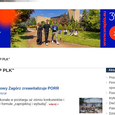
KP PLK"
P PLK"
Aktu
Prac
Firm
-Nowy Zagórz zreawitalizuje PORR
opo
Fias
tycje
kry
nała w przetargu aż ośmiu konkurentów i
Dwó
 formule „zaprojektuj i wybuduj”.
więcej »
Pał
Dzie