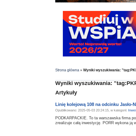
Strona główna
»
Wyniki wyszukiwania: "tag:P
Wyniki wyszukiwania: "tag:PK
Artykuły
Linię kolejową 108 na odcinku Jasło
Opublikowano: 2025-05-03 20:24:15, w kategorii:
Inwes
PODKARPACKIE. To ta warszawska firma poko
zrealizuje całą inwestycję. PORR wykona ją w