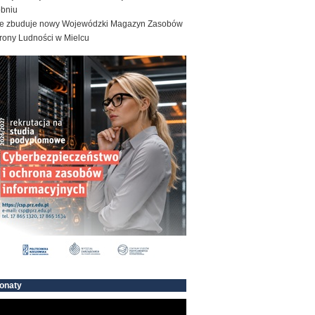
obniu
e zbuduje nowy Wojewódzki Magazyn Zasobów
rony Ludności w Mielcu
onaty