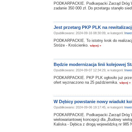
PODKARPACKIE. Podkarpacki Zarząd Dróg W
zadanie 350 000 zł. Do przetargu stanęło s
Jest przetarg PKP PLK na rewitalizacj
Opublikowano: 2024-09-16 08:30:09, w kategorii:
Inwes
PODKARPACKIE. To istotny krok do realizacji 
Stróże - Krościenko.
więcej »
Będzie modernizacja linii kolejowej
Opublikowano: 2024-09-07 12:34:29, w kategorii:
Inwes
PODKARPACKIE. PKP PLK ogłosiło już przetarg
ofert wyznaczono na 25 października.
więcej »
W Dębicy powstanie nowy wiadukt ko
Opublikowano: 2024-09-06 19:17:45, w kategorii:
Inwes
PODKARPACKIE. Podkarpacki Zarząd Dróg W
wielowariantowej koncepcji dla „Budowy wielo
Kaliska - Dębica z drogą wojewódzką nr 985 