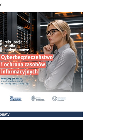
?
onaty