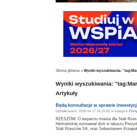
Strona główna
»
Wyniki wyszukiwania: "tag:Ma
Wyniki wyszukiwania: "tag:Ma
Artykuły
Będą konsultacje w sprawie inwestycji
Opublikowano: 2026-04-17 16:19:00, w kategorii:
Firm
RZESZÓW. O wsparciu miasta dla Stali Rzesz
Hetmańskiej rozmawiał dziś w ratuszu Prezy
Stali Rzeszów SA, oraz Sebastianem Krzepotą