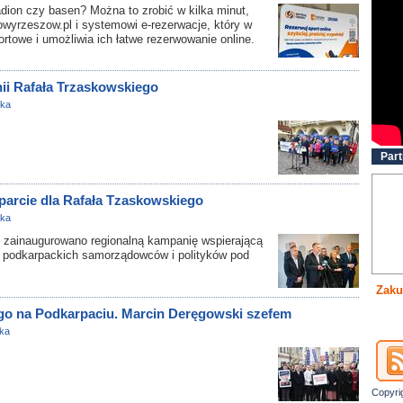
ion czy basen? Można to zrobić w kilka minut,
towyrzeszow.pl i systemowi e-rezerwacje, który w
rtowe i umożliwia ich łatwe rezerwowanie online.
i Rafała Trzaskowskiego
yka
Part
arcie dla Rafała Tzaskowskiego
yka
zainaugurowano regionalną kampanię wspierającą
 podkarpackich samorządowców i polityków pod
Zaku
go na Podkarpaciu. Marcin Deręgowski szefem
yka
Copyri