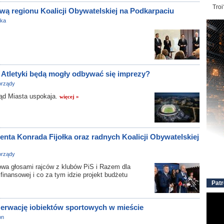
Troi
wą regionu Koalicji Obywatelskiej na Podkarpaciu
yka
Atletyki będą mogły odbywać się imprezy?
rządy
ąd Miasta uspokaja.
więcej »
denta Konrada Fijołka oraz radnych Koalicji Obywatelskiej
rządy
wa głosami rajców z klubów PiS i Razem dla
inansowej i co za tym idzie projekt budżetu
Patr
zerwację iobiektów sportowych w mieście
on