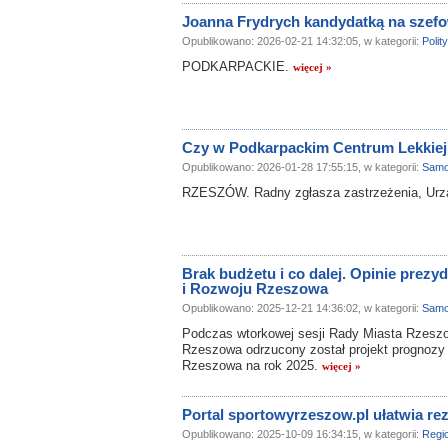
Joanna Frydrych kandydatką na szefo
Opublikowano: 2026-02-21 14:32:05, w kategorii:
Polit
PODKARPACKIE.
więcej »
Czy w Podkarpackim Centrum Lekkiej 
Opublikowano: 2026-01-28 17:55:15, w kategorii:
Samo
RZESZÓW. Radny zgłasza zastrzeżenia, Urz
Brak budżetu i co dalej. Opinie prezy
i Rozwoju Rzeszowa
Opublikowano: 2025-12-21 14:36:02, w kategorii:
Samo
Podczas wtorkowej sesji Rady Miasta Rzeszo
Rzeszowa odrzucony został projekt prognozy f
Rzeszowa na rok 2025.
więcej »
Portal sportowyrzeszow.pl ułatwia re
Opublikowano: 2025-10-09 16:34:15, w kategorii:
Regi