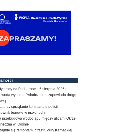
alności
ty pracy na Podkarpaciu 6 sierpnia 2026 r.
ewoda wydała oświadczenie i zapowiada drogę
ową
a przy sprzątanie komisariatu policji
cownik biurowy w przychodni
a przebudowa wodociągu między ulicami Okrzei
orteczną w Krośnie
zajmie się remontem infrastruktury Karpackiej