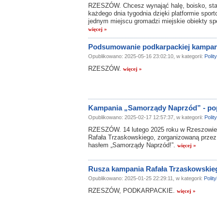
RZESZÓW. Chcesz wynająć halę, boisko, stad
każdego dnia tygodnia dzięki platformie spor
jednym miejscu gromadzi miejskie obiekty spo
więcej »
Podsumowanie podkarpackiej kampani
Opublikowano: 2025-05-16 23:02:10, w kategorii:
Polit
RZESZÓW.
więcej »
Kampania „Samorządy Naprzód” - pop
Opublikowano: 2025-02-17 12:57:37, w kategorii:
Polit
RZESZÓW. 14 lutego 2025 roku w Rzeszowie 
Rafała Trzaskowskiego, zorganizowaną przez
hasłem „Samorządy Naprzód!”.
więcej »
Rusza kampania Rafała Trzaskowskie
Opublikowano: 2025-01-25 22:29:11, w kategorii:
Polit
RZESZÓW, PODKARPACKIE.
więcej »