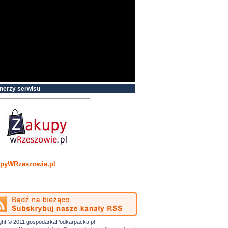
nerzy serwisu
pyWRzeszowie.pl
ght © 2011 gospodarkaPodkarpacka.pl