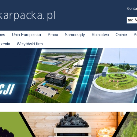
Konta
nes
Unia Europejska
Praca
Samorządy
Rolnictwo
Opinie
P
szenia
Wizytówki firm