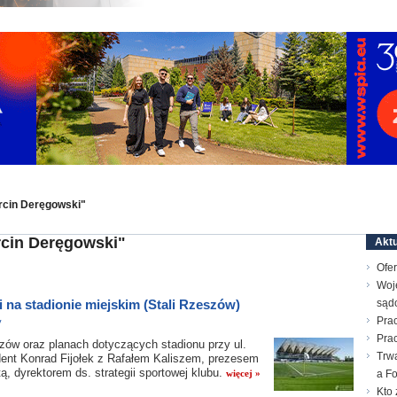
rcin Deręgowski"
rcin Deręgowski"
Aktu
Ofer
Woj
 na stadionie miejskim (Stali Rzeszów)
sąd
Prac
y
Pra
ów oraz planach dotyczących stadionu przy ul.
Trw
dent Konrad Fijołek z Rafałem Kaliszem, prezesem
, dyrektorem ds. strategii sportowej klubu.
więcej »
a F
Kto 