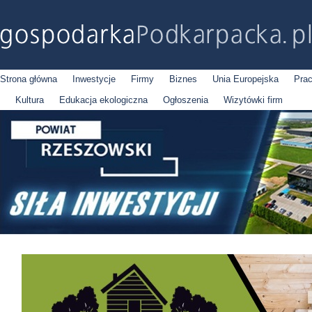
Strona główna
Inwestycje
Firmy
Biznes
Unia Europejska
Pra
Kultura
Edukacja ekologiczna
Ogłoszenia
Wizytówki firm