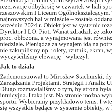
Prezentacja portalu sportowyrzeszow.pl i sy
rezerwacje odbyła się w czwartek w hali sp
rzeszowskim I Liceum Ogólnokształcącym. 
najnowszych hal w mieście – została oddan
wrześniu 2024 r. Obiekt jest w systemie re
Dyrektor I LO, Piotr Wanat zdradził, że szko
proc. obłożona, a wynajmowana jest równie
niedziele. Pieniądze za wynajem idą na potr
nie zakupiliśmy np. rolety, rzutnik, ekran, 
wyczyściliśmy elewację - wyliczył.
Jak to działa
Zademonstrował to Mirosław Stachurski, dy
Zarządzania Projektami, Strategii i Analiz
Długo rozmawialiśmy o tym, by strona była 
intuicyjna. I taka jest. Na stronie można wy
sportu. Wybieramy przykładowo tenis. I wt
się wszystkie będące w systemie obiekty, w