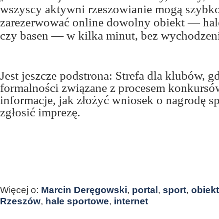
wszyscy aktywni rzeszowianie mogą szybko 
zarezerwować online dowolny obiekt — halę
czy basen — w kilka minut, bez wychodzen
Jest jeszcze podstrona: Strefa dla klubów, g
formalności związane z procesem konkursó
informacje, jak złożyć wniosek o nagrodę s
zgłosić imprezę.
Więcej o:
Marcin Deręgowski
,
portal
,
sport
,
obiek
Rzeszów
,
hale sportowe
,
internet