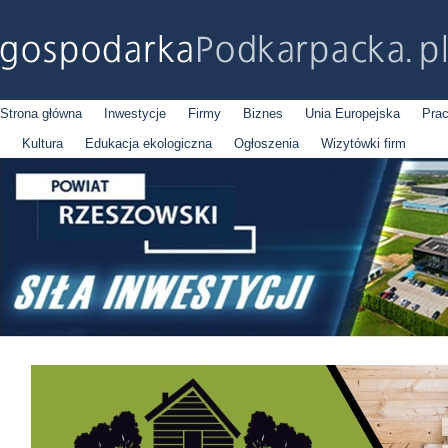
Strona główna
Inwestycje
Firmy
Biznes
Unia Europejska
Pra
Kultura
Edukacja ekologiczna
Ogłoszenia
Wizytówki firm