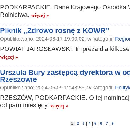
PODKARPACKIE. Dane Krajowego Ośrodka 
Rolnictwa.
więcej »
Piknik „Zdrowo rosnę z KOWR”
Opublikowano: 2024-06-17 19:00:02, w kategorii:
Regio
POWIAT JAROSŁAWSKI. Impreza dla kilkuset 
więcej »
Urszula Bury zastępcą dyrektora w 
Rzeszowie
Opublikowano: 2024-05-09 12:43:55, w kategorii:
Polity
RZESZÓW, PODKARPACKIE. O tej nominacji 
od paru miesięcy.
więcej »
1
|
2
|
3
|
4
|
5
|
6
|
7
|
8