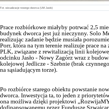
Fot. wizualizacje nowego dworca (UM Jasło)
Prace rozbiórkowe miałyby potrwać 2,5 mies
budynek dworca jest już nieczynny. Solo M
realizując zadanie będzie musiała porozumieć
Porr, która na tym terenie realizuje prace na
PLK, związane z rewitalizacją linii kolejowe
odcinku Jasło - Nowy Zagórz wraz z budow
kolejowej Jedlicze - Szebnie (brak czynne
na sąsiadującym torze).
Po rozbiórce starego obiektu powstanie no
dworca. Inwestycja ta, to jeden z priorytetó
ona możliwa dzięki projektowi „RozwijaMY 
dofinansowanemu przez Fundusze Szwajcars