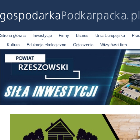
Strona główna
Inwestycje
Firmy
Biznes
Unia Europejska
Pra
Kultura
Edukacja ekologiczna
Ogłoszenia
Wizytówki firm