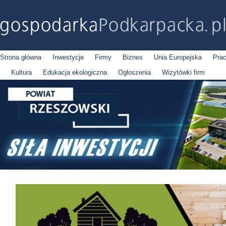
Strona główna
Inwestycje
Firmy
Biznes
Unia Europejska
Pra
Kultura
Edukacja ekologiczna
Ogłoszenia
Wizytówki firm