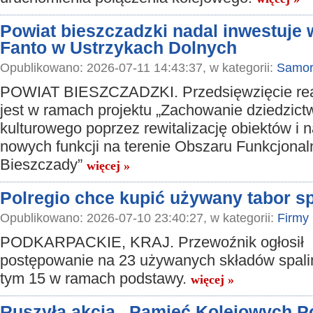
Powiat bieszczadzki nadal inwestuje w
Fanto w Ustrzykach Dolnych
Opublikowano: 2026-07-11 14:43:37, w kategorii:
Samor
POWIAT BIESZCZADZKI. Przedsięwzięcie re
jest w ramach projektu „Zachowanie dziedzict
kulturowego poprzez rewitalizację obiektów i 
nowych funkcji na terenie Obszaru Funkcjona
Bieszczady”
więcej »
Polregio chce kupić używany tabor s
Opublikowano: 2026-07-10 23:40:27, w kategorii:
Firmy
PODKARPACKIE, KRAJ. Przewoźnik ogłosił
postępowanie na 23 używanych składów spal
tym 15 w ramach podstawy.
więcej »
Ruszyła akcja „Pamięć Kolejowych P