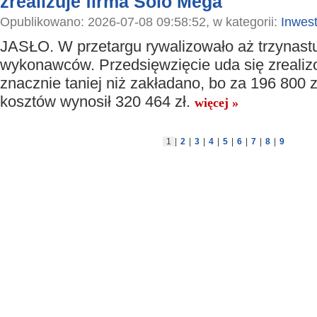
zrealizuje firma Solo Mega
Opublikowano: 2026-07-08 09:58:52, w kategorii:
Inwest
JASŁO. W przetargu rywalizowało aż trzynast
wykonawców. Przedsięwzięcie uda się zreali
znacznie taniej niż zakładano, bo za 196 800 zł
kosztów wynosił 320 464 zł.
więcej »
1
|
2
|
3
|
4
|
5
|
6
|
7
|
8
|
9