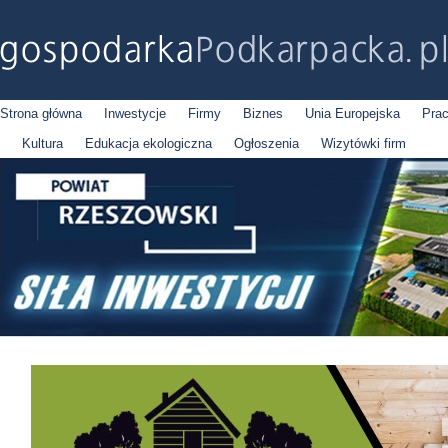
Strona główna
Inwestycje
Firmy
Biznes
Unia Europejska
Pra
Kultura
Edukacja ekologiczna
Ogłoszenia
Wizytówki firm