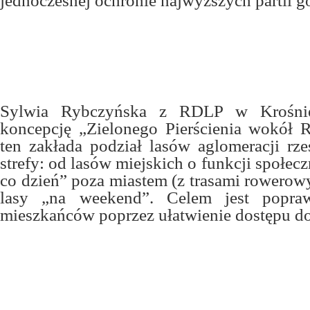
jednoczesnej ochronie najwyższych partii gó
Sylwia Rybczyńska z RDLP w Krośnie
koncepcję „Zielonego Pierścienia wokół 
ten zakłada podział lasów aglomeracji rze
strefy: od lasów miejskich o funkcji społecz
co dzień” poza miastem (z trasami rowerow
lasy „na weekend”. Celem jest popraw
mieszkańców poprzez ułatwienie dostępu do 