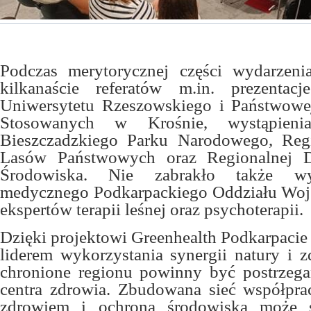
Podczas merytorycznej części wydarzeni
kilkanaście referatów m.in. prezenta
Uniwersytetu Rzeszowskiego i Państwow
Stosowanych w Krośnie, wystąpienia 
Bieszczadzkiego Parku Narodowego, Regi
Lasów Państwowych oraz Regionalnej D
Środowiska. Nie zabrakło także wys
medycznego Podkarpackiego Oddziału Wo
ekspertów terapii leśnej oraz psychoterapii.
Dzięki projektowi Greenhealth Podkarpacie 
liderem wykorzystania synergii natury i z
chronione regionu powinny być postrzega
centra zdrowia. Zbudowana sieć współpra
zdrowiem i ochroną środowiska może s