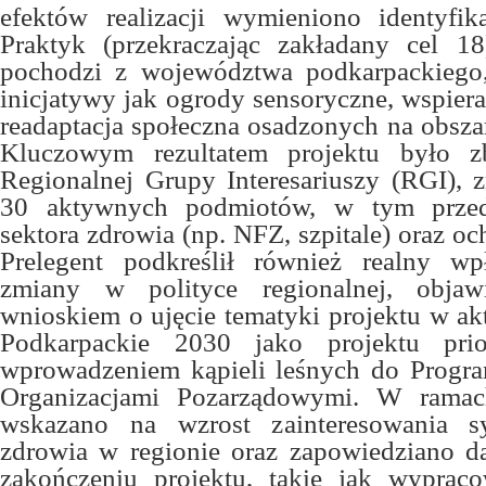
efektów realizacji wymieniono identyfi
Praktyk (przekraczając zakładany cel 1
pochodzi z województwa podkarpackiego,
inicjatywy jak ogrody sensoryczne, wspiera
readaptacja społeczna osadzonych na obsza
Kluczowym rezultatem projektu było z
Regionalnej Grupy Interesariuszy (RGI), z
30 aktywnych podmiotów, w tym przeds
sektora zdrowia (np. NFZ, szpitale) oraz o
Prelegent podkreślił również realny w
zmiany w polityce regionalnej, objaw
wnioskiem o ujęcie tematyki projektu w aktu
Podkarpackie 2030 jako projektu prio
wprowadzeniem kąpieli leśnych do Progr
Organizacjami Pozarządowymi. W rama
wskazano na wzrost zainteresowania s
zdrowia w regionie oraz zapowiedziano da
zakończeniu projektu, takie jak wypraco