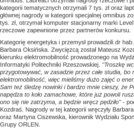
omnibus. Laureaci otrzymali nagrody rzeczowe i pi
kategorii tematycznych otrzymali 7 tys. zł oraz la
głównej nagrody w kategorii specjalnej omnibus z
tys. zł, otrzymał komputer stacjonarny marki Level
rzeczowe zapewnione przez partnerów konkursu.
Kategorię energetyka i przemysł prowadzili dr hab.
Barbara Oksińska. Zwycięzcą został Mateusz Kozd
kierunku elektromobilność prowadzonego na Wydzia
Informatyki Politechniki Rzeszowskiej.
"Troszkę wc
przygotowywać, w zasadzie przez całe studia, bo 
elektromobilność, więc mieliśmy dużo zajęć o ener
Sam też śledzę nowinki i bardzo mnie cieszy, że P
napędza to koło zamachowe, które już powoli rus
ono się nie zatrzyma, a będzie wręcz pędziło"
- po
Kozdraś. Nagrody w tej kategorii wręczyły Barbar
oraz Martyna Ciszewska, kierownik Wydziału Spon
Grupy ORLEN.