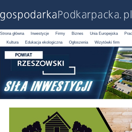
Strona główna
Inwestycje
Firmy
Biznes
Unia Europejska
Pra
Kultura
Edukacja ekologiczna
Ogłoszenia
Wizytówki firm