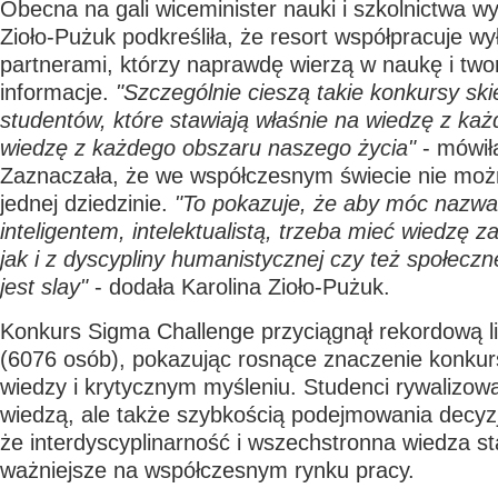
Obecna na gali wiceminister nauki i szkolnictwa w
Zioło-Pużuk podkreśliła, że resort współpracuje wy
partnerami, którzy naprawdę wierzą w naukę i tw
informacje.
"Szczególnie cieszą takie konkursy sk
studentów, które stawiają właśnie na wiedzę z każd
wiedzę z każdego obszaru naszego życia"
- mówiła
Zaznaczała, że we współczesnym świecie nie mo
jednej dziedzinie.
"To pokazuje, że aby móc nazw
inteligentem, intelektualistą, trzeba mieć wiedzę z
jak i z dyscypliny humanistycznej czy też społecz
jest slay"
- dodała Karolina Zioło-Pużuk.
Konkurs Sigma Challenge przyciągnął rekordową l
(6076 osób), pokazując rosnące znaczenie konku
wiedzy i krytycznym myśleniu. Studenci rywalizowal
wiedzą, ale także szybkością podejmowania decyzj
że interdyscyplinarność i wszechstronna wiedza st
ważniejsze na współczesnym rynku pracy.