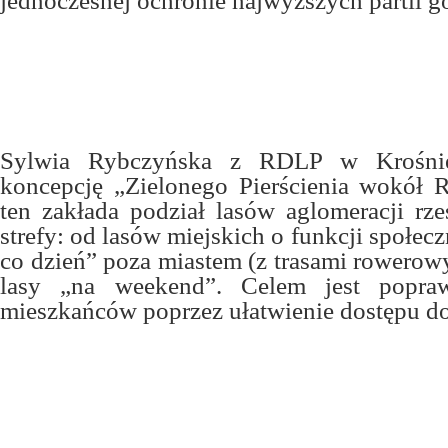
jednoczesnej ochronie najwyższych partii gó
Sylwia Rybczyńska z RDLP w Krośnie
koncepcję „Zielonego Pierścienia wokół 
ten zakłada podział lasów aglomeracji rze
strefy: od lasów miejskich o funkcji społecz
co dzień” poza miastem (z trasami rowerow
lasy „na weekend”. Celem jest popraw
mieszkańców poprzez ułatwienie dostępu do 