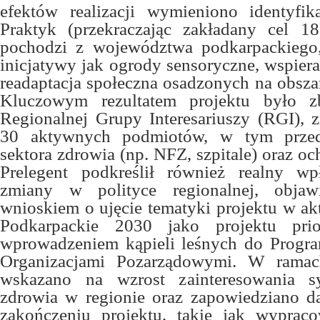
efektów realizacji wymieniono identyfi
Praktyk (przekraczając zakładany cel 1
pochodzi z województwa podkarpackiego,
inicjatywy jak ogrody sensoryczne, wspiera
readaptacja społeczna osadzonych na obsza
Kluczowym rezultatem projektu było z
Regionalnej Grupy Interesariuszy (RGI), z
30 aktywnych podmiotów, w tym przeds
sektora zdrowia (np. NFZ, szpitale) oraz o
Prelegent podkreślił również realny w
zmiany w polityce regionalnej, objaw
wnioskiem o ujęcie tematyki projektu w aktu
Podkarpackie 2030 jako projektu prio
wprowadzeniem kąpieli leśnych do Progr
Organizacjami Pozarządowymi. W rama
wskazano na wzrost zainteresowania s
zdrowia w regionie oraz zapowiedziano da
zakończeniu projektu, takie jak wypraco