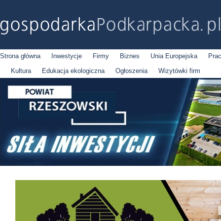
Strona główna
Inwestycje
Firmy
Biznes
Unia Europejska
Pra
Kultura
Edukacja ekologiczna
Ogłoszenia
Wizytówki firm