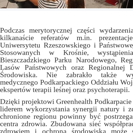
Podczas merytorycznej części wydarzeni
kilkanaście referatów m.in. prezenta
Uniwersytetu Rzeszowskiego i Państwow
Stosowanych w Krośnie, wystąpienia 
Bieszczadzkiego Parku Narodowego, Regi
Lasów Państwowych oraz Regionalnej D
Środowiska. Nie zabrakło także wys
medycznego Podkarpackiego Oddziału Wo
ekspertów terapii leśnej oraz psychoterapii.
Dzięki projektowi Greenhealth Podkarpacie 
liderem wykorzystania synergii natury i z
chronione regionu powinny być postrzega
centra zdrowia. Zbudowana sieć współpra
zdrowiem i ochroną środowiska może s