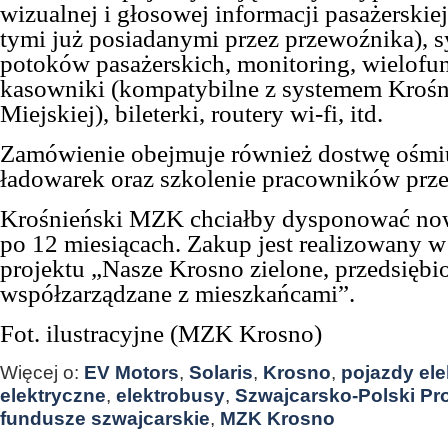
wizualnej i głosowej informacji pasażerskie
tymi już posiadanymi przez przewoźnika), s
potoków pasażerskich, monitoring, wielofu
kasowniki (kompatybilne z systemem Krośn
Miejskiej), bileterki, routery wi-fi, itd.
Zamówienie obejmuje również dostwę ośmi
ładowarek oraz szkolenie pracowników prz
Krośnieński MZK chciałby dysponować no
po 12 miesiącach. Zakup jest realizowany 
projektu „Nasze Krosno zielone, przedsiębio
współzarządzane z mieszkańcami”.
Fot. ilustracyjne (MZK Krosno)
Więcej o:
EV Motors
,
Solaris
,
Krosno
,
pojazdy ele
elektryczne
,
elektrobusy
,
Szwajcarsko-Polski P
fundusze szwajcarskie
,
MZK Krosno