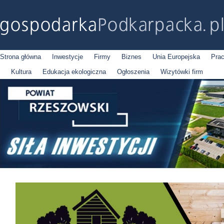
Strona główna
Inwestycje
Firmy
Biznes
Unia Europejska
Pra
Kultura
Edukacja ekologiczna
Ogłoszenia
Wizytówki firm