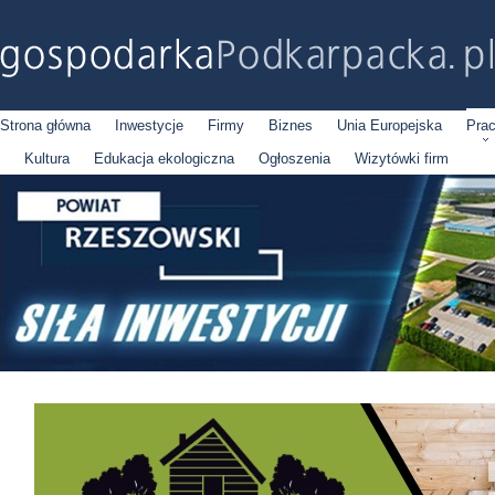
Strona główna
Inwestycje
Firmy
Biznes
Unia Europejska
Pra
Kultura
Edukacja ekologiczna
Ogłoszenia
Wizytówki firm