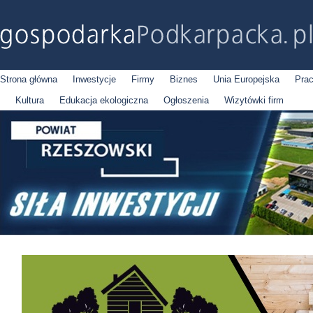
Strona główna
Inwestycje
Firmy
Biznes
Unia Europejska
Pra
Kultura
Edukacja ekologiczna
Ogłoszenia
Wizytówki firm