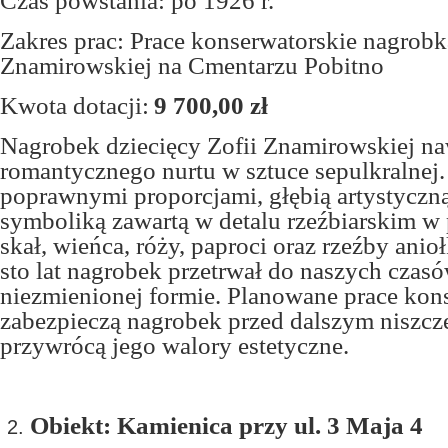
Czas powstania: po 1926 r.
Zakres prac: Prace konserwatorskie nagrobka
Znamirowskiej na Cmentarzu Pobitno
Kwota dotacji:
9 700,00 zł
Nagrobek dziecięcy Zofii Znamirowskiej na
romantycznego nurtu w sztuce sepulkralnej.
poprawnymi proporcjami, głębią artystyczną
symboliką zawartą w detalu rzeźbiarskim w 
skał, wieńca, róży, paproci oraz rzeźby anio
sto lat nagrobek przetrwał do naszych czas
niezmienionej formie. Planowane prace kon
zabezpieczą nagrobek przed dalszym niszcz
przywrócą jego walory estetyczne.
Obiekt: Kamienica przy ul. 3 Maja 4