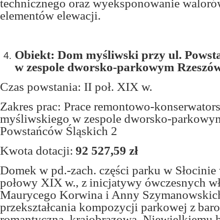
technicznego oraz wyeksponowanie waloró
elementów elewacji.
Obiekt: Dom myśliwski przy ul. Powst
w zespole dworsko-parkowym Rzeszów
Czas powstania: II poł. XIX w.
Zakres prac: Prace remontowo-konserwator
myśliwskiego w zespole dworsko-parkowym
Powstańców Śląskich 2
Kwota dotacji:
92 527,59 zł
Domek w pd.-zach. części parku w Słocinie
połowy XIX w., z inicjatywy ówczesnych wł
Maurycego Korwina i Anny Szymanowskich
przekształcania kompozycji parkowej z bar
romantyczną, krajobrazową. Niewielkiemu