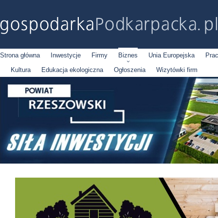
Strona główna
Inwestycje
Firmy
Biznes
Unia Europejska
Pra
Kultura
Edukacja ekologiczna
Ogłoszenia
Wizytówki firm