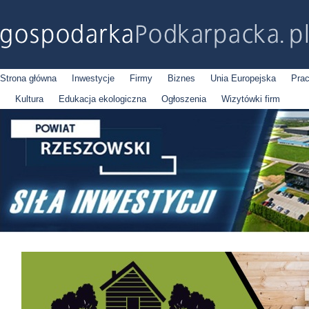
Strona główna
Inwestycje
Firmy
Biznes
Unia Europejska
Pra
Kultura
Edukacja ekologiczna
Ogłoszenia
Wizytówki firm