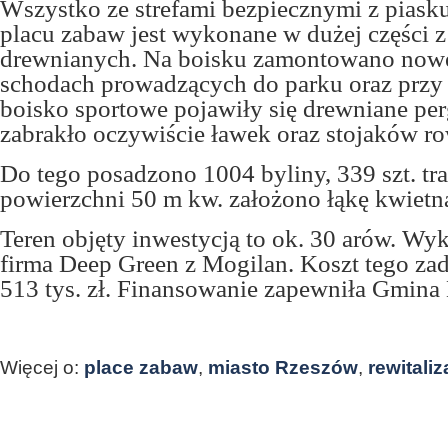
Wszystko ze strefami bezpiecznymi z piask
placu zabaw jest wykonane w dużej części 
drewnianych. Na boisku zamontowano nowe
schodach prowadzących do parku oraz przy 
boisko sportowe pojawiły się drewniane per
zabrakło oczywiście ławek oraz stojaków r
Do tego posadzono 1004 byliny, 339 szt. tr
powierzchni 50 m kw. założono łąkę kwietn
Teren objęty inwestycją to ok. 30 arów. Wy
firma Deep Green z Mogilan. Koszt tego za
513 tys. zł. Finansowanie zapewniła Gmina
Więcej o:
place zabaw
,
miasto Rzeszów
,
rewitaliz