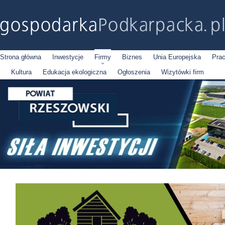
Strona główna
Inwestycje
Firmy
Biznes
Unia Europejska
Pra
Kultura
Edukacja ekologiczna
Ogłoszenia
Wizytówki firm