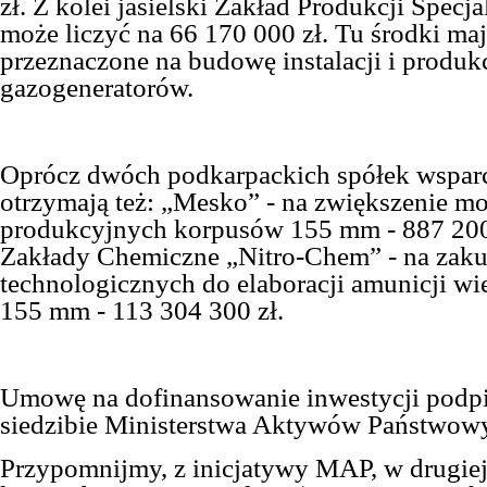
zł. Z kolei jasielski Zakład Produkcji Specj
może liczyć na 66 170 000 zł. Tu środki ma
przeznaczone na budowę instalacji i produkc
gazogeneratorów.
Oprócz dwóch podkarpackich spółek wsparc
otrzymają też: „Mesko” - na zwiększenie m
produkcyjnych korpusów 155 mm - 887 200
Zakłady Chemiczne „Nitro-Chem” - na zakup
technologicznych do elaboracji amunicji wi
155 mm - 113 304 300 zł.
Umowę na dofinansowanie inwestycji podpi
siedzibie Ministerstwa Aktywów Państwow
Przypomnijmy, z inicjatywy MAP, w drugie