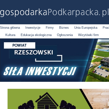
Strona główna
Inwestycje
Firmy
Biznes
Unia Europejska
Pra
Kultura
Edukacja ekologiczna
Ogłoszenia
Wizytówki firm