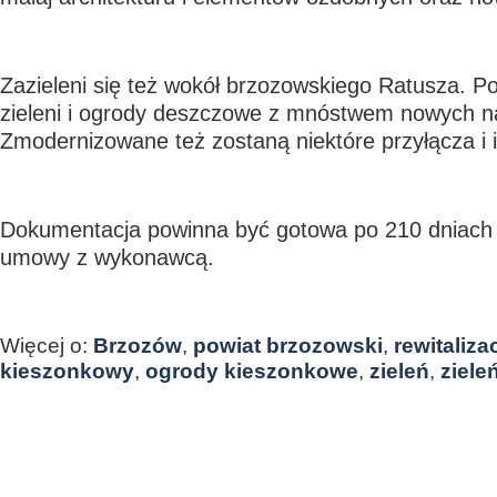
Zazieleni się też wokół brzozowskiego Ratusza. 
zieleni i ogrody deszczowe z mnóstwem nowych 
Zmodernizowane też zostaną niektóre przyłącza i i
Dokumentacja powinna być gotowa po 210 dniach 
umowy z wykonawcą.
Więcej o:
Brzozów
,
powiat brzozowski
,
rewitaliza
kieszonkowy
,
ogrody kieszonkowe
,
zieleń
,
ziele