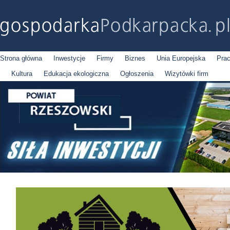
Strona główna
Inwestycje
Firmy
Biznes
Unia Europejska
Pra
Kultura
Edukacja ekologiczna
Ogłoszenia
Wizytówki firm