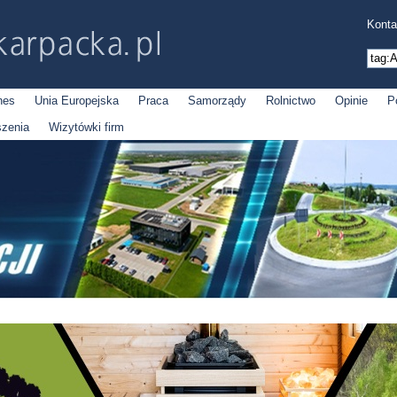
Konta
nes
Unia Europejska
Praca
Samorządy
Rolnictwo
Opinie
P
szenia
Wizytówki firm