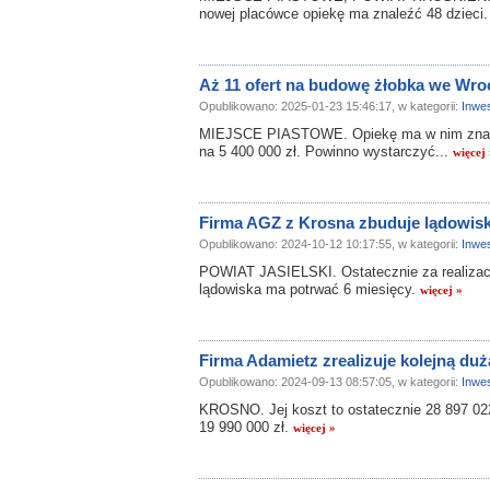
nowej placówce opiekę ma znaleźć 48 dzieci
Aż 11 ofert na budowę żłobka we Wro
Opublikowano: 2025-01-23 15:46:17, w kategorii:
Inwes
MIEJSCE PIASTOWE. Opiekę ma w nim znaleź
na 5 400 000 zł. Powinno wystarczyć...
więcej
Firma AGZ z Krosna zbuduje lądowisko
Opublikowano: 2024-10-12 10:17:55, w kategorii:
Inwes
POWIAT JASIELSKI. Ostatecznie za realizację
lądowiska ma potrwać 6 miesięcy.
więcej »
Firma Adamietz zrealizuje kolejną duż
Opublikowano: 2024-09-13 08:57:05, w kategorii:
Inwes
KROSNO. Jej koszt to ostatecznie 28 897 022 
19 990 000 zł.
więcej »