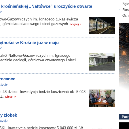
Zgł
krośnieńskiej „Naftówce” uroczyście otwarte
Ros
on
Och
owo-Gazowniczych im. Ignacego Łukasiewicza
ii, górnictwa otworowego i sieci gazowych.
więcej »
tności w Krośnie już w maju
on
zkół Naftowo-Gazowniczych im. Ignacego
edzinie geologii, górnictwa otworowego i sieci
rocance
tycje
8 dzieci. Inwestycja będzie kosztować ok. 5 043
GZ.
więcej »
y żłobek
Patr
tycje
Inwestycja będzie kosztował 5 043 000 zł. W