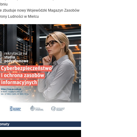
obniu
e zbuduje nowy Wojewódzki Magazyn Zasobów
rony Ludności w Mielcu
onaty