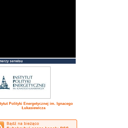
nerzy serwisu
tytut Polityki Energetycznej im. Ignacego
Łukasiewicza