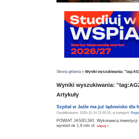
Strona główna
»
Wyniki wyszukiwania: "tag:AG
Wyniki wyszukiwania: "tag:AG
Artykuły
Szpital w Jaśle ma już lądowisko dla
Opublikowano: 2025-11-24 22:50:55, w kategorii:
Regi
POWIAT JASIELSKI. Wykonawcą inwestycji był
wyniósł ok 1,9 mln zł.
więcej »