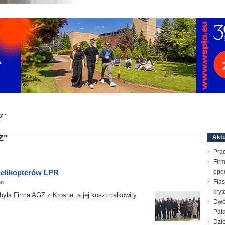
Z"
Z"
Aktu
Prac
Firm
 helikopterów LPR
opo
Fias
on
kry
a Firma AGZ z Krosna, a jej koszt całkowity
Dwó
Pał
Dzie