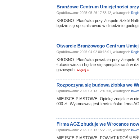
Branżowe Centrum Umiejętności przy 
Opublikowano: 2025-05-26 17:53:42, w kategorii:
Regi
KROSNO. Placówka przy Zespole Szkół Naft
będzie się specjalizować w dziedzinie geolog
Otwarcie Branżowego Centrum Umieję
Opublikowano: 2025-04-02 00:18:01, w kategorii:
Regi
KROSNO. Placówka powstała przy Zespole S
Łukasiewicza i będzie się specjalizować w dzi
gazowych.
więcej »
Rozpoczyna się budowa żłobka we W
Opublikowano: 2025-03-13 12:49:00, w kategorii:
Inwes
MIEJSCE PIASTOWE. Opiekę znajdzie w nim 4
000 zł. Wykonawcą jest krośnieńska firma A
Firma AGZ zbuduje we Wrocance now
Opublikowano: 2025-02-13 15:25:22, w kategorii:
Inwes
MIEJSCE PIASTOWE, POWIAT KROŚNIEŃSKI. 