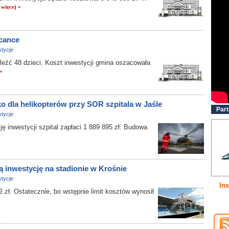
.
więcej »
cance
tycje
ć 48 dzieci. Koszt inwestycji gmina oszacowała
 »
 dla helikopterów przy SOR szpitala w Jaśle
Part
tycje
 inwestycji szpital zapłaci 1 889 895 zł. Budowa
ą inwestycję na stadionie w Krośnie
tycje
Ins
zł. Ostatecznie, bo wstępnie limit kosztów wynosił