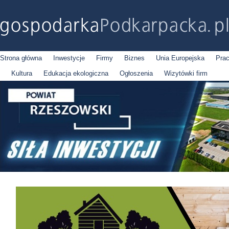
Strona główna
Inwestycje
Firmy
Biznes
Unia Europejska
Pra
Kultura
Edukacja ekologiczna
Ogłoszenia
Wizytówki firm