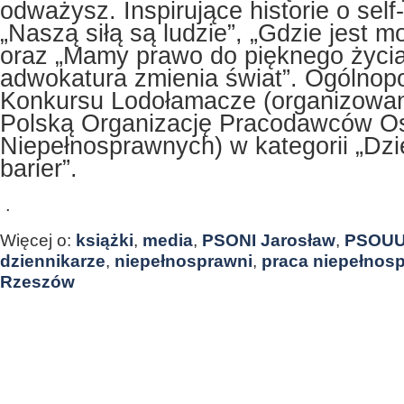
odważysz. Inspirujące historie o sel
„Naszą siłą są ludzie”, „Gdzie jest m
oraz „Mamy prawo do pięknego życia, 
adwokatura zmienia świat”. Ogólnopo
Konkursu Lodołamacze (organizowa
Polską Organizację Pracodawców O
Niepełnosprawnych) w kategorii „Dzi
barier”.
.
Więcej o:
książki
,
media
,
PSONI Jarosław
,
PSOUU
dziennikarze
,
niepełnosprawni
,
praca niepełnos
Rzeszów