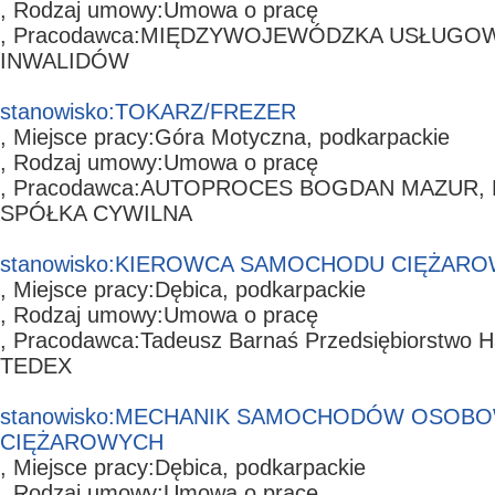
, Rodzaj umowy:
Umowa o pracę
, Pracodawca:
MIĘDZYWOJEWÓDZKA USŁUGOWA
INWALIDÓW
stanowisko:
TOKARZ/FREZER
, Miejsce pracy:
Góra Motyczna,
podkarpackie
, Rodzaj umowy:
Umowa o pracę
, Pracodawca:
AUTOPROCES BOGDAN MAZUR, 
SPÓŁKA CYWILNA
stanowisko:
KIEROWCA SAMOCHODU CIĘŻAR
, Miejsce pracy:
Dębica,
podkarpackie
, Rodzaj umowy:
Umowa o pracę
, Pracodawca:
Tadeusz Barnaś Przedsiębiorstwo 
TEDEX
stanowisko:
MECHANIK SAMOCHODÓW OSOBO
CIĘŻAROWYCH
, Miejsce pracy:
Dębica,
podkarpackie
, Rodzaj umowy:
Umowa o pracę