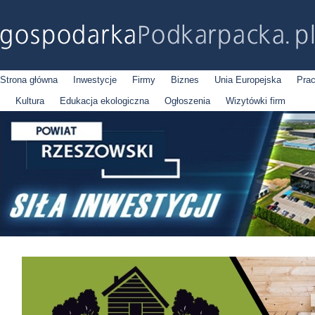
Strona główna
Inwestycje
Firmy
Biznes
Unia Europejska
Pra
Kultura
Edukacja ekologiczna
Ogłoszenia
Wizytówki firm