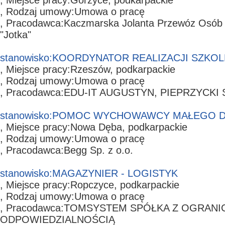
, Miejsce pracy:
Gorzyce,
podkarpackie
, Rodzaj umowy:
Umowa o pracę
, Pracodawca:
Kaczmarska Jolanta Przewóz Osób 
"Jotka"
stanowisko:
KOORDYNATOR REALIZACJI SZK
, Miejsce pracy:
Rzeszów,
podkarpackie
, Rodzaj umowy:
Umowa o pracę
, Pracodawca:
EDU-IT AUGUSTYN, PIEPRZYCKI
stanowisko:
POMOC WYCHOWAWCY MAŁEGO D
, Miejsce pracy:
Nowa Dęba,
podkarpackie
, Rodzaj umowy:
Umowa o pracę
, Pracodawca:
Begg Sp. z o.o.
stanowisko:
MAGAZYNIER - LOGISTYK
, Miejsce pracy:
Ropczyce,
podkarpackie
, Rodzaj umowy:
Umowa o pracę
, Pracodawca:
TOMSYSTEM SPÓŁKA Z OGRANI
ODPOWIEDZIALNOŚCIĄ