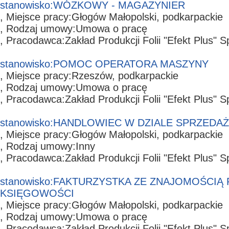
stanowisko:
WÓZKOWY - MAGAZYNIER
, Miejsce pracy:
Głogów Małopolski,
podkarpackie
, Rodzaj umowy:
Umowa o pracę
, Pracodawca:
Zakład Produkcji Folii "Efekt Plus" S
stanowisko:
POMOC OPERATORA MASZYNY
, Miejsce pracy:
Rzeszów,
podkarpackie
, Rodzaj umowy:
Umowa o pracę
, Pracodawca:
Zakład Produkcji Folii "Efekt Plus" S
stanowisko:
HANDLOWIEC W DZIALE SPRZEDAŻ
, Miejsce pracy:
Głogów Małopolski,
podkarpackie
, Rodzaj umowy:
Inny
, Pracodawca:
Zakład Produkcji Folii "Efekt Plus" S
stanowisko:
FAKTURZYSTKA ZE ZNAJOMOŚCIĄ
KSIĘGOWOŚCI
, Miejsce pracy:
Głogów Małopolski,
podkarpackie
, Rodzaj umowy:
Umowa o pracę
, Pracodawca:
Zakład Produkcji Folii "Efekt Plus" S