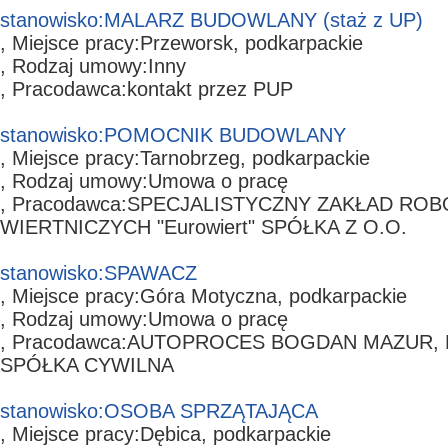
stanowisko:
MALARZ BUDOWLANY
(staż z UP)
, Miejsce pracy:
Przeworsk,
podkarpackie
, Rodzaj umowy:
Inny
, Pracodawca:
kontakt przez PUP
stanowisko:
POMOCNIK BUDOWLANY
, Miejsce pracy:
Tarnobrzeg,
podkarpackie
, Rodzaj umowy:
Umowa o pracę
, Pracodawca:
SPECJALISTYCZNY ZAKŁAD ROB
WIERTNICZYCH "Eurowiert" SPÓŁKA Z O.O.
stanowisko:
SPAWACZ
, Miejsce pracy:
Góra Motyczna,
podkarpackie
, Rodzaj umowy:
Umowa o pracę
, Pracodawca:
AUTOPROCES BOGDAN MAZUR, 
SPÓŁKA CYWILNA
stanowisko:
OSOBA SPRZĄTAJĄCA
, Miejsce pracy:
Dębica,
podkarpackie