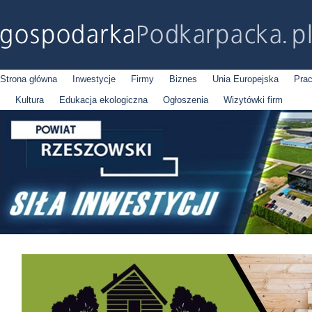
Strona główna
Inwestycje
Firmy
Biznes
Unia Europejska
Pra
Kultura
Edukacja ekologiczna
Ogłoszenia
Wizytówki firm