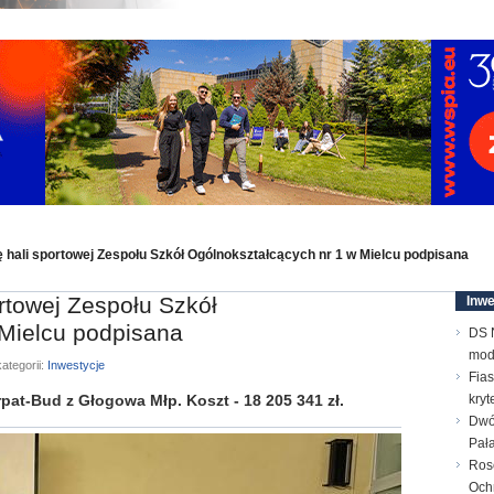
ali sportowej Zespołu Szkół Ogólnokształcących nr 1 w Mielcu podpisana
towej Zespołu Szkół
Inwe
 Mielcu podpisana
DS N
mod
ategorii:
Inwestycje
Fias
rpat-Bud z Głogowa Młp. Koszt - 18 205 341 zł.
kry
Dwó
Pał
Ros
Och