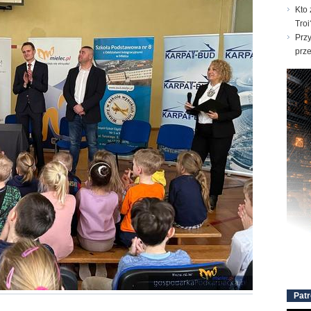
Kto 
Troi
Prz
prz
Patr