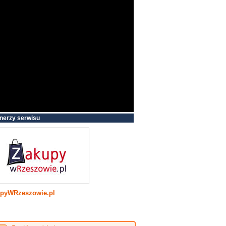
nerzy serwisu
pyWRzeszowie.pl