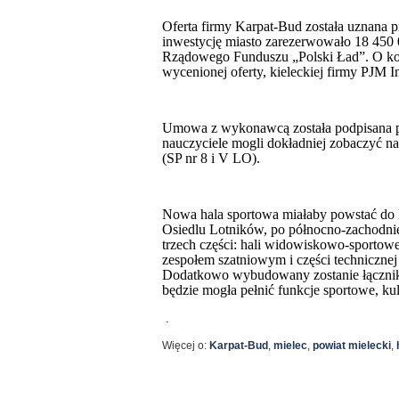
Oferta firmy Karpat-Bud została uznana p
inwestycję miasto zarezerwowało 18 450 
Rządowego Funduszu „Polski Ład”. O ko
wycenionej oferty, kieleckiej firmy PJM I
Umowa z wykonawcą została podpisana po
nauczyciele mogli dokładniej zobaczyć na 
(SP nr 8 i V LO).
Nowa hala sportowa miałaby powstać do k
Osiedlu Lotników, po północno-zachodniej
trzech części: hali widowiskowo-sportowe
zespołem szatniowym i części technicznej
Dodatkowo wybudowany zostanie łącznik 
będzie mogła pełnić funkcje sportowe, ku
.
Więcej o:
Karpat-Bud
,
mielec
,
powiat mielecki
,