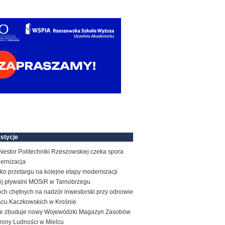
stycje
estor Politechniki Rzeszowskiej czeka spora
ernizacja
ko przetargu na kolejne etapy modernizacji
tej pływalni MOSiR w Tarnobrzegu
ch chętnych na nadzór inwestorski przy odnowie
acu Kaczkowskich w Krośnie
e zbuduje nowy Wojewódzki Magazyn Zasobów
rony Ludności w Mielcu