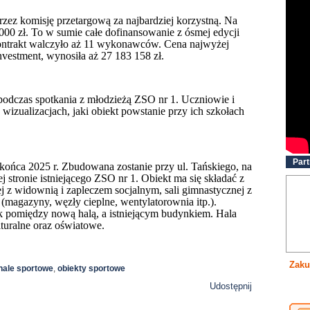
rzez komisję przetargową za najbardziej korzystną.
Na
000 zł. To w sumie całe dofinansowanie z ósmej edycji
ntrakt walczyło aż 11 wykonawców. Cena najwyżej
nvestment, wynosiła aż 27 183 158 zł.
dczas spotkania z młodzieżą ZSO nr 1. Uczniowie i
wizualizacjach, jaki obiekt powstanie przy ich szkołach
Part
ońca 2025 r. Zbudowana zostanie przy ul. Tańskiego, na
 stronie istniejącego ZSO nr 1. Obiekt ma się składać z
j z widownią i zapleczem socjalnym, sali gimnastycznej z
 (magazyny, węzły cieplne, wentylatorownia itp.).
pomiędzy nową halą, a istniejącym budynkiem. Hala
lturalne oraz oświatowe.
Zaku
hale sportowe
,
obiekty sportowe
Udostępnij