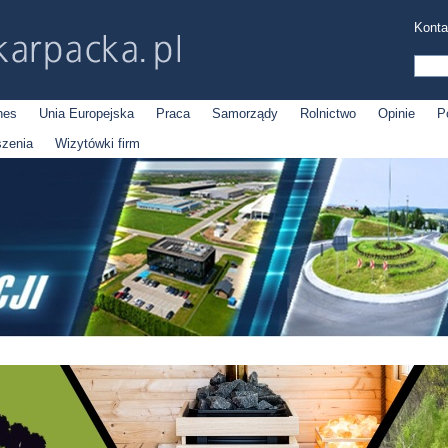
Konta
nes
Unia Europejska
Praca
Samorządy
Rolnictwo
Opinie
P
szenia
Wizytówki firm