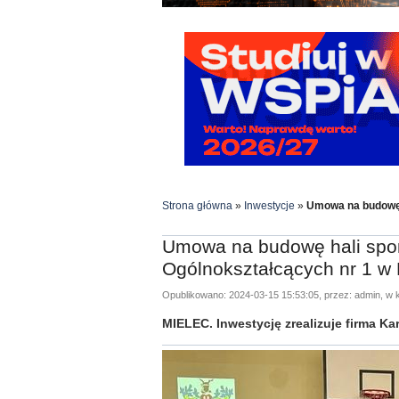
Strona główna
»
Inwestycje
»
Umowa na budowę h
Umowa na budowę hali spor
Ogólnokształcących nr 1 w
Opublikowano: 2024-03-15 15:53:05, przez: admin, w k
MIELEC. Inwestycję zrealizuje firma Ka