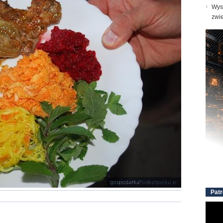
Wyst
zwi
Patr