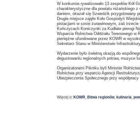
W konkursie rywalizowało 13 zespołów Kół Go
charakterystyczne dla powiatu niżańskiego z
daniem, okazał się Szwedzik przygotowany 
Drugie miejsce zajęło Koło Gospodyń Wiejski
pistacjami w sosie żurawinowym, zaś trzecie
Kończycach Koniczynki za Kudłate pierogi N
Wsparcia Rolnictwa Oddziału Terenowego w R
pieniężne ufundowane przez KOWR w wysokośc
Sekretarz Stanu w Ministerstwie Infrastruktu
Wydarzenie było świetną okazją do wspólnego
degustowaniu regionalnych potraw, muzyce lu
Organizatorami Pikniku byli Minister Rolnic
Rolnictwa przy wsparciu Agencji Restrukturyz
Ubezpieczenia Społecznego przy współpracy
Więcej o:
KOWR
,
Bitwa regionów
,
kulinaria
,
pow