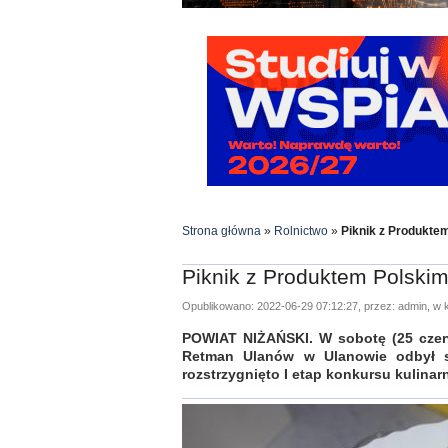
Strona główna
»
Rolnictwo
»
Piknik z Produkte
Piknik z Produktem Polski
Opublikowano: 2022-06-29 07:12:27, przez: admin, w k
POWIAT NIŻAŃSKI. W sobotę (25 czerw
Retman Ulanów w Ulanowie odbył s
rozstrzygnięto I etap konkursu kulina