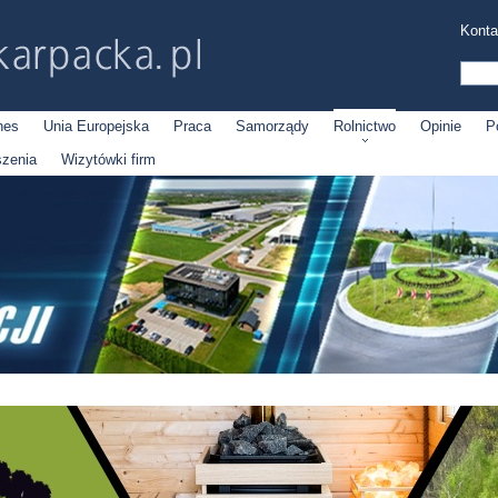
Konta
nes
Unia Europejska
Praca
Samorządy
Rolnictwo
Opinie
P
szenia
Wizytówki firm