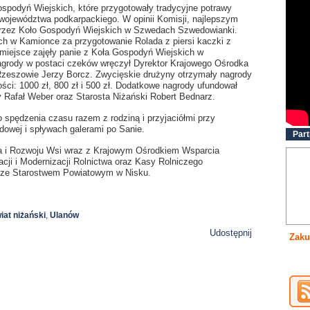
spodyń Wiejskich, które przygotowały tradycyjne potrawy
 województwa podkarpackiego. W opinii Komisji, najlepszym
przez Koło Gospodyń Wiejskich w Szwedach Szwedowianki.
ch w Kamionce za przygotowanie Rolada z piersi kaczki z
 miejsce zajęły panie z Koła Gospodyń Wiejskich w
agrody w postaci czeków wręczył Dyrektor Krajowego Ośrodka
zeszowie Jerzy Borcz. Zwycięskie drużyny otrzymały nagrody
i: 1000 zł, 800 zł i 500 zł. Dodatkowe nagrody ufundował
ry Rafał Weber oraz Starosta Niżański Robert Bednarz.
 spędzenia czasu razem z rodziną i przyjaciółmi przy
dowej i spływach galerami po Sanie.
Part
twa i Rozwoju Wsi wraz z Krajowym Ośrodkiem Wsparcia
acji i Modernizacji Rolnictwa oraz Kasy Rolniczego
 ze Starostwem Powiatowym w Nisku.
iat niżański
,
Ulanów
Udostępnij
Zaku