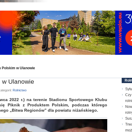
m Polskim w Ulanowie
m w Ulanowie
Roln
Sytu
ategorii:
Rolnictwo
Czy 
ca 2022 r.) na terenie Stadionu Sportowego Klubu
roln
ię Piknik z Produktem Polskim, podczas którego
Now
rnego „Bitwa Regionów” dla powiatu niżańskiego.
roln
Susz
Trw
moż