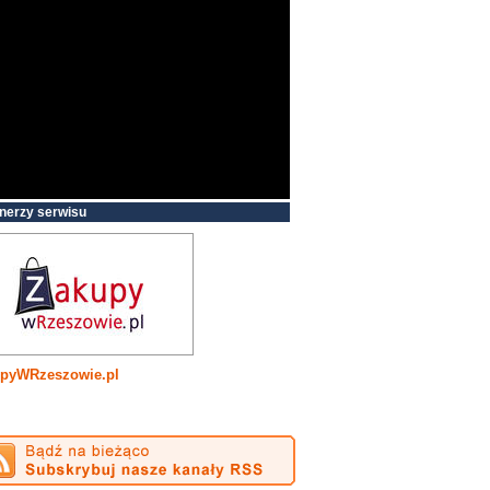
nerzy serwisu
pyWRzeszowie.pl