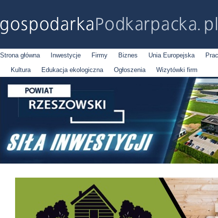
Strona główna
Inwestycje
Firmy
Biznes
Unia Europejska
Pra
Kultura
Edukacja ekologiczna
Ogłoszenia
Wizytówki firm