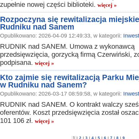
zupełnie nowej części biblioteki.
więcej »
Rozpoczyna się rewitalizacja miejski
Rudniku nad Sanem
Opublikowano: 2026-04-09 12:49:33, w kategorii:
Inwest
RUDNIK nad SANEM. Umowa z wykonawcą
przedsięwzięcia, gorzycką firmą Czerwiński, zo
podpisana.
więcej »
Kto zajmie się rewitalizacją Parku Mi
w Rudniku nad Sanem?
Opublikowano: 2026-03-17 08:59:58, w kategorii:
Inwest
RUDNIK nad SANEM. O kontrakt walczy sześ
oferentów. Koszt przedsięwzięcia został osza
101 106 zł.
więcej »
1
|
2
|
3
|
4
|
5
|
6
|
7
|
8
|
9