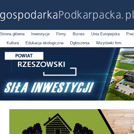
Strona główna
Inwestycje
Firmy
Biznes
Unia Europejska
Pra
Kultura
Edukacja ekologiczna
Ogłoszenia
Wizytówki firm