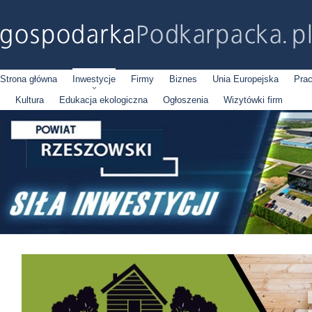
Strona główna
Inwestycje
Firmy
Biznes
Unia Europejska
Pra
Kultura
Edukacja ekologiczna
Ogłoszenia
Wizytówki firm