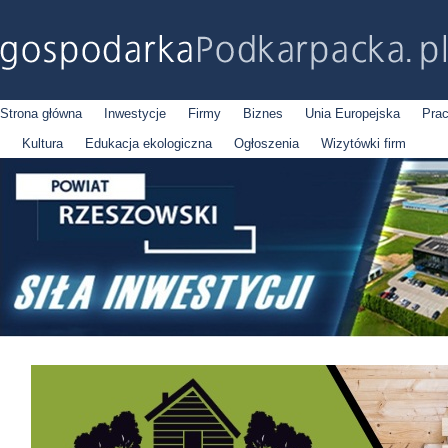
Strona główna
Inwestycje
Firmy
Biznes
Unia Europejska
Pra
Kultura
Edukacja ekologiczna
Ogłoszenia
Wizytówki firm