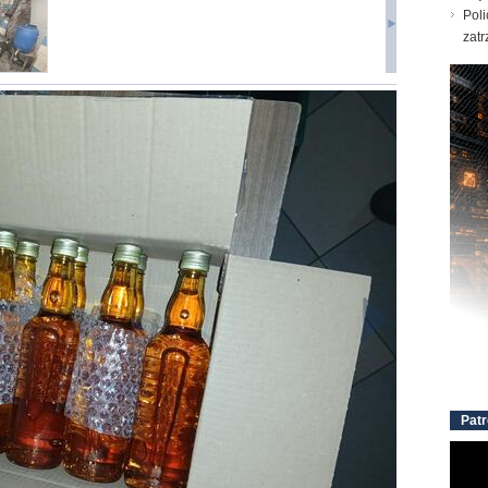
Poli
zatr
Patr