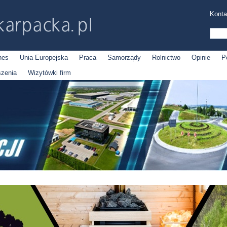
Konta
nes
Unia Europejska
Praca
Samorządy
Rolnictwo
Opinie
P
szenia
Wizytówki firm