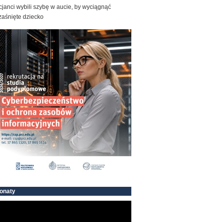
cjanci wybili szybę w aucie, by wyciągnąć
zaśnięte dziecko
onaty