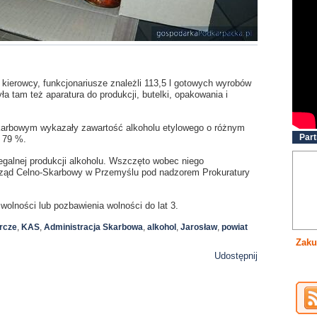
ierowcy, funkcjonariusze znależli 113,5 l gotowych wyrobów
yła tam też
aparatura do produkcji, butelki, opakowania i
karbowym wykazały zawartość alkoholu etylowego o różnym
Part
t 79 %.
elegalnej produkcji alkoholu. Wszczęto wobec niego
rząd Celno-Skarbowy w Przemyślu pod nadzorem Prokuratury
wolności lub pozbawienia wolności do lat 3.
rcze
,
KAS
,
Administracja Skarbowa
,
alkohol
,
Jarosław
,
powiat
Zaku
Udostępnij