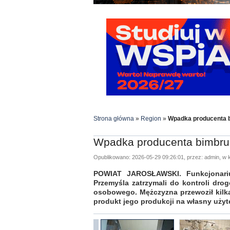
Strona główna
»
Region
»
Wpadka producenta b
Wpadka producenta bimbru
Opublikowano: 2026-05-29 09:26:01, przez: admin, w k
POWIAT JAROSŁAWSKI. Funkcjonariu
Przemyśla zatrzymali do kontroli dr
osobowego. Mężczyzna przewoził kilka
produkt jego produkcji na własny użyt