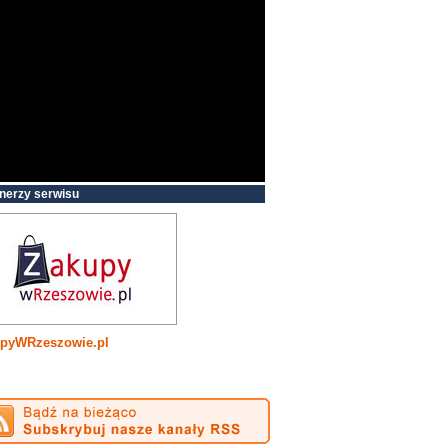
nerzy serwisu
pyWRzeszowie.pl