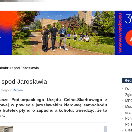
imbru spod Jarosławia
 spod Jarosławia
Reg
Dzie
ategorii:
Region
Zgł
sze Podkarpackiego Urzędu Celno-Skarbowego z
MPG
ogowej w powiecie jarosławskim kierowcę samochodu
Mus
 butelek płynu o zapachu alkoholu, twierdząc, że to
gran
ek.
Pon
Pol
Cięż