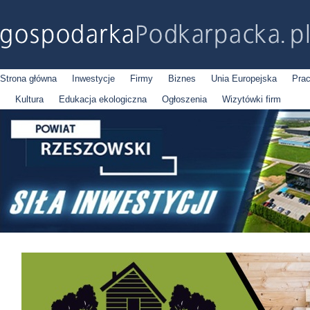
Strona główna
Inwestycje
Firmy
Biznes
Unia Europejska
Pra
Kultura
Edukacja ekologiczna
Ogłoszenia
Wizytówki firm