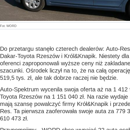
Fot. WORD
Do przetargu stanęło czterech dealerów: Auto-Re
Dakar-Toyota Rzeszów i Król&Knapik. Niestety d
oferenci zaproponowali wyższe ceny niż zakladane
szacunki. Ośrodek liczył na to, że na całą operac
519,5 tys. zł, ale tak dobrze raczej nie będzie.
Auto-Spektrum wycenila swoja oferta aż na 1 412 
Toyota Rzeszów na 1 151 040 zł. Na razie wydaje s
mają szansę powalczyć firmy Krół&Knapik i przed
Res. Ta pierwsza zaoferowała swoje auta za 779 3
610 473 zł.