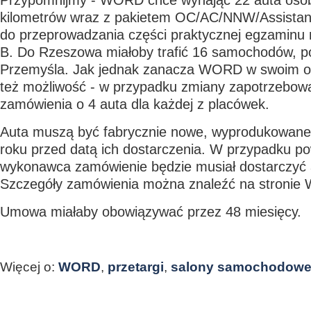
Przypomnijmy - WORD chce wynająć 22 auta osob
kilometrów wraz z pakietem OC/AC/NNW/Assistan
do przeprowadzania części praktycznej egzaminu 
B. Do Rzeszowa miałoby trafić 16 samochodów, p
Przemyśla. Jak jednak zanacza WORD w swoim ogł
też możliwość - w przypadku zmiany zapotrzebowa
zamówienia o 4 auta dla każdej z placówek.
Auta muszą być fabrycznie nowe, wyprodukowane n
roku przed datą ich dostarczenia. W przypadku po
wykonawca zamówienie będzie musiał dostarczyć 
Szczegóły zamówienia można znaleźć na stroni
Umowa miałaby obowiązywać przez 48 miesięcy.
Więcej o:
WORD
,
przetargi
,
salony samochodow