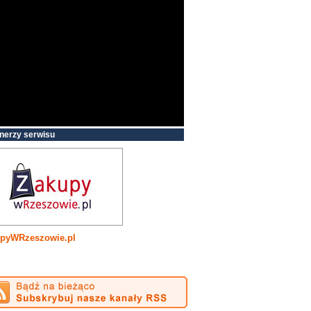
nerzy serwisu
pyWRzeszowie.pl