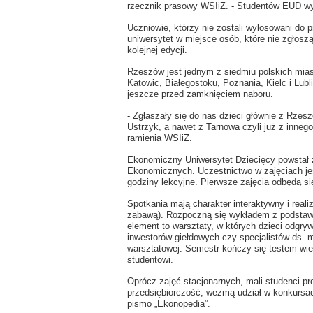
rzecznik prasowy WSIiZ. - Studentów EUD wy
Uczniowie, którzy nie zostali wylosowani do p
uniwersytet w miejsce osób, które nie zgłosz
kolejnej edycji.
Rzeszów jest jednym z siedmiu polskich miast,
Katowic, Białegostoku, Poznania, Kielc i Lub
jeszcze przed zamknięciem naboru.
- Zgłaszały się do nas dzieci głównie z Rzesz
Ustrzyk, a nawet z Tarnowa czyli już z inne
ramienia WSIiZ.
Ekonomiczny Uniwersytet Dziecięcy powstał z 
Ekonomicznych. Uczestnictwo w zajęciach je
godziny lekcyjne. Pierwsze zajęcia odbędą si
Spotkania mają charakter interaktywny i real
zabawą). Rozpoczną się wykładem z podstaw 
element to warsztaty, w których dzieci odgryw
inwestorów giełdowych czy specjalistów ds. m
warsztatowej. Semestr kończy się testem wi
studentowi.
Oprócz zajęć stacjonarnych, mali studenci p
przedsiębiorczość, wezmą udział w konkursac
pismo „Ekonopedia”.