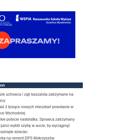
ion
zle uchowca i ząb kaszalota zatrzymane na
icy
ad 3 tysiące nowych mieszkań powstanie w
sce Wschodniej
kie pobicie nastolatka. Sprawca zatrzymany
cjanci wybili szybę w aucie, by wyciągnąć
zaśnięte dziecko
órka na remont DPS Mokrzyszów