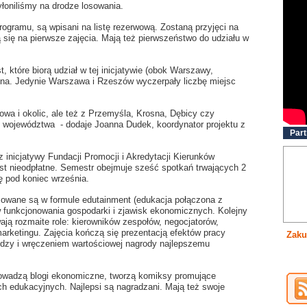
łoniliśmy na drodze losowania.
rogramu, są wpisani na listę rezerwową. Zostaną przyjęci na
ą się na pierwsze zajęcia. Mają też pierwszeństwo do udziału w
 które biorą udział w tej inicjatywie (obok Warszawy,
lina. Jedynie Warszawa i Rzeszów wyczerpały liczbę miejsc
owa i okolic, ale też z Przemyśla, Krosna, Dębicy czy
go województwa - dodaje Joanna Dudek, koordynator projektu z
Part
inicjatywy Fundacji Promocji i Akredytacji Kierunków
st nieodpłatne. Semestr obejmuje sześć spotkań trwających 2
ę pod koniec września.
izowane są w formule edutainment (edukacja połączona z
funkcjonowania gospodarki i zjawisk ekonomicznych. Kolejny
ają rozmaite role: kierowników zespołów, negocjatorów,
arketingu. Zajęcia kończą się prezentacją efektów pracy
Zaku
edzy i wręczeniem wartościowej nagrody najlepszemu
rowadzą blogi ekonomiczne, tworzą komiksy promujące
h edukacyjnych. Najlepsi są nagradzani. Mają też swoje