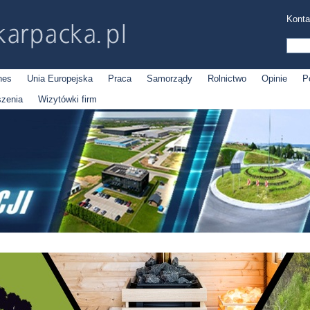
Konta
nes
Unia Europejska
Praca
Samorządy
Rolnictwo
Opinie
P
szenia
Wizytówki firm