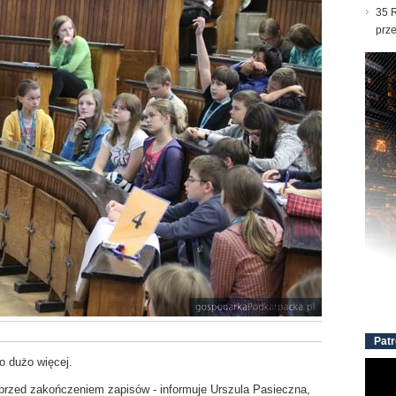
35 R
prz
Patr
o dużo więcej.
i przed zakończeniem zapisów - informuje Urszula Pasieczna,