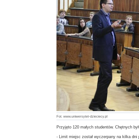
Fot. www.uniwersytet-dzieciecy.pl
Przyjęto 120 małych studentów. Chętnych był
- Limit miejsc został wyczerpany na kilka dn