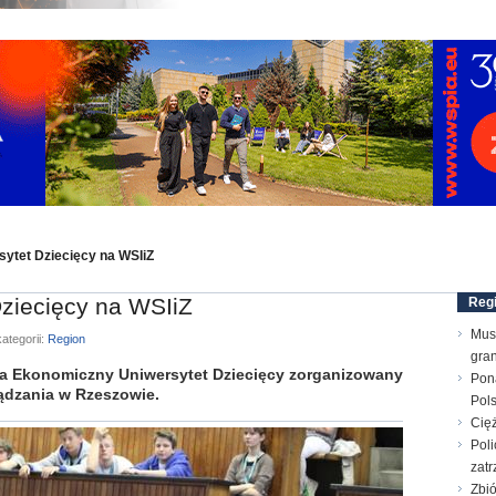
ytet Dziecięcy na WSIiZ
ziecięcy na WSIiZ
Reg
Mus
ategorii:
Region
gran
na Ekonomiczny Uniwersytet Dziecięcy zorganizowany
Pon
ządzania w Rzeszowie.
Pol
Cięż
Poli
zatr
Zbi