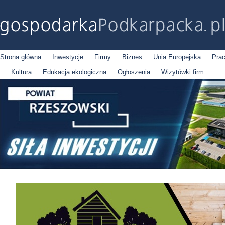
Strona główna
Inwestycje
Firmy
Biznes
Unia Europejska
Pra
Kultura
Edukacja ekologiczna
Ogłoszenia
Wizytówki firm