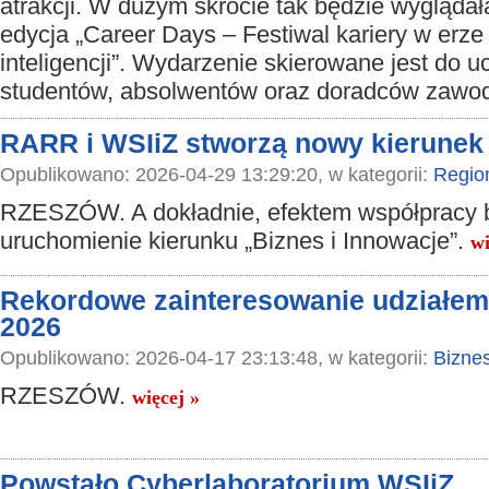
atrakcji. W dużym skrócie tak będzie wyglądał
edycja „Career Days – Festiwal kariery w erze
inteligencji”. Wydarzenie skierowane jest do u
studentów, absolwentów oraz doradców zaw
RARR i WSIiZ stworzą nowy kierunek
Opublikowano: 2026-04-29 13:29:20, w kategorii:
Regio
RZESZÓW. A dokładnie, efektem współpracy 
uruchomienie kierunku „Biznes i Innowacje”.
wi
Rekordowe zainteresowanie udziałem
2026
Opublikowano: 2026-04-17 23:13:48, w kategorii:
Bizne
RZESZÓW.
więcej »
Powstało Cyberlaboratorium WSIiZ