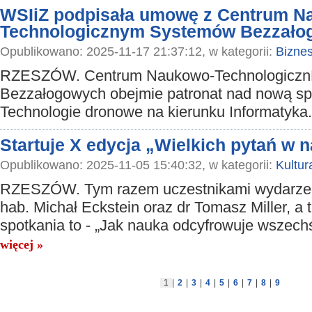
WSIiZ podpisała umowę z Centrum N
Technologicznym Systemów Bezzało
Opublikowano: 2025-11-17 21:37:12, w kategorii:
Bizne
RZESZÓW. Centrum Naukowo-Technologicz
Bezzałogowych obejmie patronat nad nową sp
Technologie dronowe na kierunku Informatyka
Startuje X edycja „Wielkich pytań w 
Opublikowano: 2025-11-05 15:40:32, w kategorii:
Kultur
RZESZÓW. Tym razem uczestnikami wydarzen
hab. Michał Eckstein oraz dr Tomasz Miller, a 
spotkania to - „Jak nauka odcyfrowuje wszech
więcej »
1
|
2
|
3
|
4
|
5
|
6
|
7
|
8
|
9