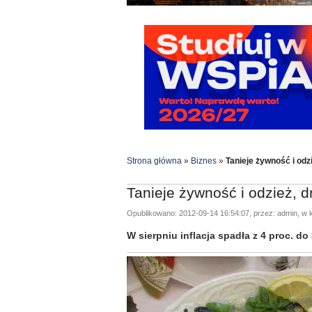
Strona główna
»
Biznes
»
Tanieje żywność i odzi
Tanieje żywność i odzież, d
Opublikowano: 2012-09-14 16:54:07, przez: admin, w k
W sierpniu inflacja spadła z 4 proc. do