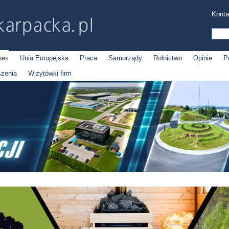
Konta
nes
Unia Europejska
Praca
Samorządy
Rolnictwo
Opinie
P
szenia
Wizytówki firm