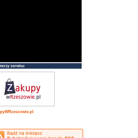
nerzy serwisu
pyWRzeszowie.pl