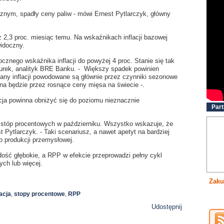
cznym, spadły ceny paliw - mówi Ernest Pytlarczyk, główny
z 2,3 proc. miesiąc temu. Na wskaźnikach inflacji bazowej
idoczny.
znego wskaźnika inflacji do powyżej 4 proc. Stanie się tak
urek, analityk BRE Banku. - Większy spadek powinien
iany inflacji powodowane są głównie przez czynniki sezonowe
na będzie przez rosnące ceny mięsa na świecie -.
cja powinna obniżyć się do poziomu nieznacznie
Part
 stóp procentowych w październiku. Wszystko wskazuje, że
Pytlarczyk. - Taki scenariusz, a nawet apetyt na bardziej
 produkcji przemysłowej.
ość głębokie, a RPP w efekcie przeprowadzi pełny cykl
ch lub więcej.
Zaku
lacja
,
stopy procentowe
,
RPP
Udostępnij