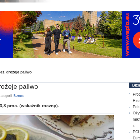
eż, drożeje paliwo
rożeje paliwo
Biz
Pro
ategorii:
Biznes
Rze
 3,8 proc. (wskaźnik roczny).
Pols
Oży
mik
r.
PCI 
Euro