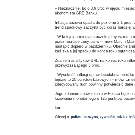
– Nieznacznie, bo o 0,9 proc w ujęciu miesię
ekonomista BRE Banku.
Inflacja bazowa spadła do poziomu 2,1 proc. 
trend spadkowy zaczyna być coraz bardziej w
- W kolejnym miesiącu oczekujemy wzrostu roc
przez rosnące ceny paliw – mówi Marcin Maz
nastąpić dopiero w październiku. Obecnie zm
zaś skala jej spadku do końca roku ogranicza
Zdaniem analityków BRE na koniec roku infla
przewyższającego 3 proc.
- Wysokość inflacji uprawdopodabnia obniżkę
będzie to 25 punktów bazowych – mówi Ernest 
zdecydowany ruch powinny potwierdzić dane o
Jego zdaniem spowolnienie w Polsce będzie d
luzowania monetarnego o 125 punktów bazowy
kar
Więcej o:
paliwa
,
benzyna
,
żywność
,
odzież
,
inf