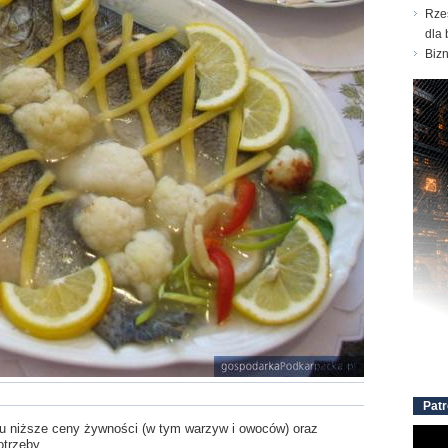
Rze
dla 
Biz
Patr
ipcu niższe ceny żywności (w tym warzyw i owoców) oraz
otrzeby.