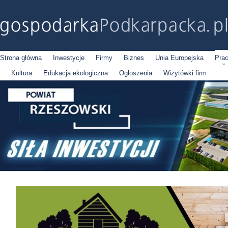
Strona główna
Inwestycje
Firmy
Biznes
Unia Europejska
Pra
Kultura
Edukacja ekologiczna
Ogłoszenia
Wizytówki firm