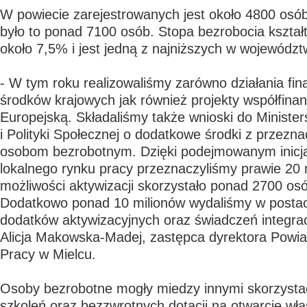
W powiecie zarejestrowanych jest około 4800 osób
było to ponad 7100 osób. Stopa bezrobocia kształt
około 7,5% i jest jedną z najniższych w wojewódz
- W tym roku realizowaliśmy zarówno działania fi
środków krajowych jak również projekty współfin
Europejską. Składaliśmy także wnioski do Ministe
i Polityki Społecznej o dodatkowe środki z przez
osobom bezrobotnym. Dzięki podejmowanym inicj
lokalnego rynku pracy przeznaczyliśmy prawie 20 m
możliwości aktywizacji skorzystało ponad 2700 os
Dodatkowo ponad 10 milionów wydaliśmy w postaci
dodatków aktywizacyjnych oraz świadczeń integrac
Alicja Makowska-Madej, zastępca dyrektora Powi
Pracy w Mielcu.
Osoby bezrobotne mogły miedzy innymi skorzysta
szkoleń oraz bezzwrotnych dotacji na otwarcie wła