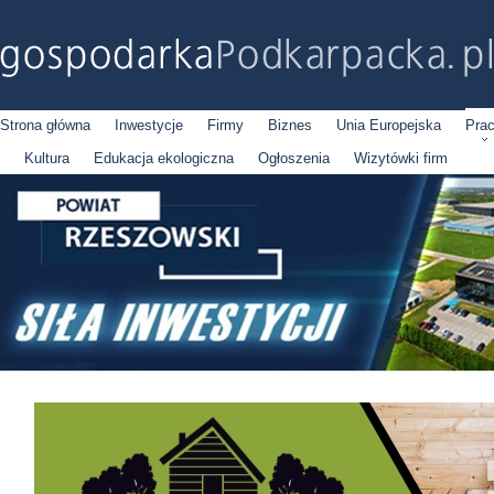
Strona główna
Inwestycje
Firmy
Biznes
Unia Europejska
Pra
Kultura
Edukacja ekologiczna
Ogłoszenia
Wizytówki firm