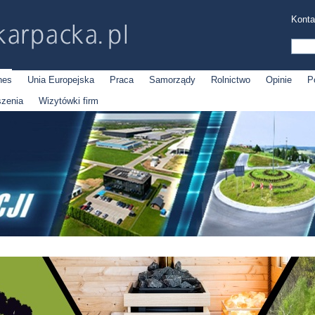
Konta
nes
Unia Europejska
Praca
Samorządy
Rolnictwo
Opinie
P
szenia
Wizytówki firm