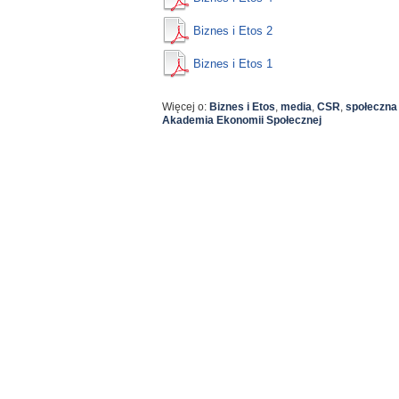
Biznes i Etos 2
Biznes i Etos 1
Więcej o:
Biznes i Etos
,
media
,
CSR
,
społeczna
Akademia Ekonomii Społecznej