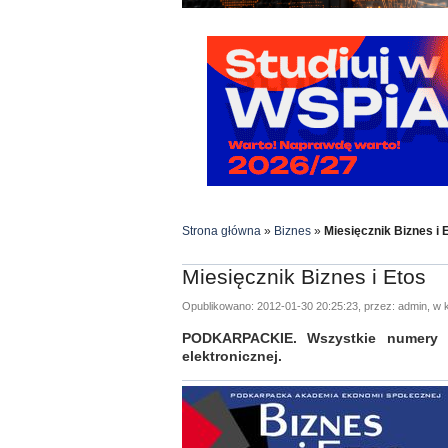
Strona główna
»
Biznes
»
Miesięcznik Biznes i 
Miesięcznik Biznes i Etos
Opublikowano: 2012-01-30 20:25:23, przez: admin, w k
PODKARPACKIE. Wszystkie numery c
elektronicznej.