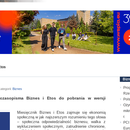
Etos
Biz
Pro
ategorii:
Biznes
Rze
zasopisma Biznes i Etos do pobrania w wersji
Pols
Oży
mik
Miesięcznik Biznes i Etos zajmuje się ekonomią
r.
społeczną w jak najszerszym rozumieniu tego słowa
– społeczna odpowiedzialność biznesu, walka z
PCI 
wykluczeniem społecznym, zatrudnienie chronione,
Euro