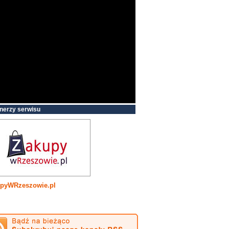
nerzy serwisu
pyWRzeszowie.pl