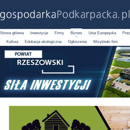
Strona główna
Inwestycje
Firmy
Biznes
Unia Europejska
Pra
Kultura
Edukacja ekologiczna
Ogłoszenia
Wizytówki firm