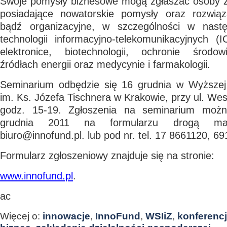
Swoje pomysły biznesowe mogą zgłaszać osoby z 
posiadające nowatorskie pomysły oraz rozwiąz
bądź organizacyjne, w szczególności w nastę
technologii informacyjno-telekomunikacyjnych (
elektronice, biotechnologii, ochronie środow
źródłach energii oraz medycynie i farmakologii.
Seminarium odbędzie się 16 grudnia w Wyższej 
im. Ks. Józefa Tischnera w Krakowie, przy ul. West
godz. 15-19. Zgłoszenia na seminarium moż
grudnia 2011 na formularzu drogą ma
biuro@innofund.pl. lub pod nr. tel. 17 8661120, 6
Formularz zgłoszeniowy znajduje się na stronie:
www.innofund.pl
.
ac
Więcej o:
innowacje
,
InnoFund
,
WSIiZ
,
konferenc