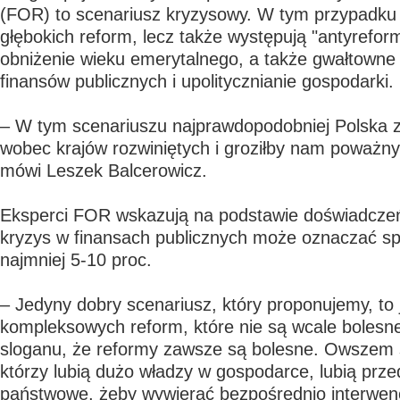
(FOR) to scenariusz kryzysowy. W tym przypadku n
głębokich reform, lecz także występują "antyreform
obniżenie wieku emerytalnego, a także gwałtowne
finansów publicznych i upolitycznianie gospodarki.
– W tym scenariuszu najprawdopodobniej Polska z
wobec krajów rozwiniętych i groziłby nam poważny 
mówi Leszek Balcerowicz.
Eksperci FOR wskazują na podstawie doświadczeń
kryzys w finansach publicznych może oznaczać s
najmniej 5-10 proc.
– Jedyny dobry scenariusz, który proponujemy, to 
kompleksowych reform, które nie są wcale bolesn
sloganu, że reformy zawsze są bolesne. Owszem są
którzy lubią dużo władzy w gospodarce, lubią prze
państwowe, żeby wywierać bezpośrednio interwenc