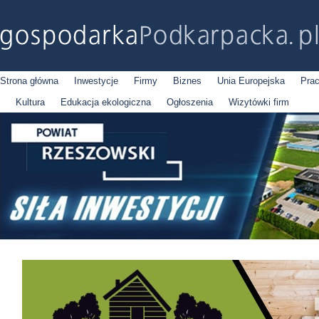
Strona główna
Inwestycje
Firmy
Biznes
Unia Europejska
Pra
Kultura
Edukacja ekologiczna
Ogłoszenia
Wizytówki firm