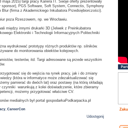
 maja 2015) targi pracy Kariera IT. Swoje oferty prezentowały
ny sponsor), PGS Software, Soft System, Connectis, Symphony
n Blur (firma z Akademickiego Inkubatora Przedsiębiorczości).
 biur poza Rzeszowem, np. we Wrocławiu.
ali między innymi drukarki 3D (Jelwek z Preinkubatora
owego Elektroniki i Technologii Informacyjnych Politechniki
żna wydrukować prototypy różnych produktów np. silników.
używane do monitorowania obiektów kolejowych.
amistów, testerów, itd. Targi adresowane są przede wszystkim
tów.
Part
przygotować się do wejścia na rynek pracy, jak i do zmiany
y wiedzy (która w informatyce może zdezaktualizować się
ożemy pamierać do dwóch lat) oraz postawy (na którą składają
y czynniki warunkują z kolei doświadczenie, które zbieramy
mpetencji, możemy przygotować właściwe CV.
ronów medialnych był portal gospodarkaPodkarpacka.pl
racy
,
CareerCon
Zaku
Udostępnij