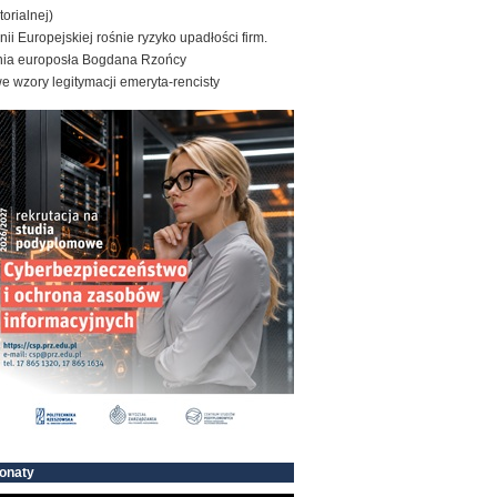
torialnej)
ii Europejskiej rośnie ryzyko upadłości firm.
nia europosła Bogdana Rzońcy
 wzory legitymacji emeryta-rencisty
onaty