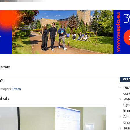
szowie
ie
Pra
Duż
ategorii:
Praca
cora
łady.
Nab
Cyb
inf
Agn
pra
Ile