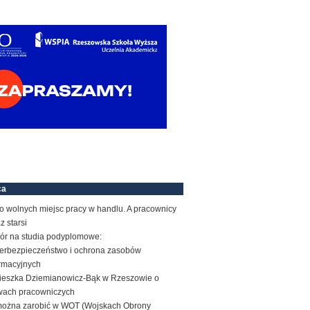
ca
o wolnych miejsc pracy w handlu. A pracownicy
z starsi
ór na studia podyplomowe:
erbezpieczeństwo i ochrona zasobów
ormacyjnych
ieszka Dziemianowicz-Bąk w Rzeszowie o
wach pracowniczych
 można zarobić w WOT (Wojskach Obrony