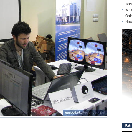
Tery
W Un
Opi
Nowe
Patr