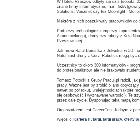
W Hotelu Rzeszów odbyły się dziś (sobota, 23
znane firmy informatyczne, m.in. G2A (głów
Solutions, Voicenet czy też Moonlight i Motio
Niektóre z nich poszukiwały pracowników do
Partnerzy technologiczni imprezy zaprezentow
Akademickiego), drony czy roboty z Koła Nauk
Rzeszowskiej.
Jak mówi Rafał Berestka z Jelweku, w 3D mo
Natomiast drony z Cervi Robotics mogą być 
Uczestnicy to około 300 informatyków - progr
do profesjonalistów, ale nie brakowało studen
Tomasz Potocki z Grupy Pracuj.pl radził, jak 
pracy. Ważne jest by zrobić bilans dotycząc
nawet po pół roku), umiejętnościach (które m
się osobowość i wyznawane wartości). Te trz
przez całe życie. Dysponując taką mapą ko
Organizatorem jest CareerCon. Jednym z pat
Więcej o:
Kariera IT
,
targi
,
targi pracy
,
oferty p