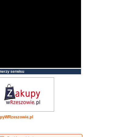
nerzy serwisu
pyWRzeszowie.pl