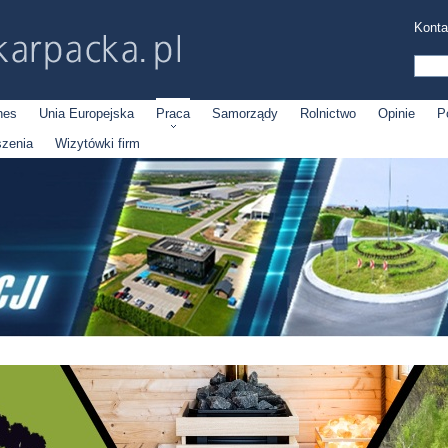
Konta
nes
Unia Europejska
Praca
Samorządy
Rolnictwo
Opinie
P
szenia
Wizytówki firm