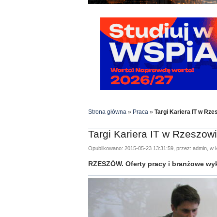
Strona główna
»
Praca
»
Targi Kariera IT w Rze
Targi Kariera IT w Rzeszow
Opublikowano: 2015-05-23 13:31:59, przez: admin, w k
RZESZÓW. Oferty pracy i branżowe wyk