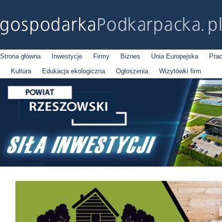
Strona główna
Inwestycje
Firmy
Biznes
Unia Europejska
Pra
Kultura
Edukacja ekologiczna
Ogłoszenia
Wizytówki firm