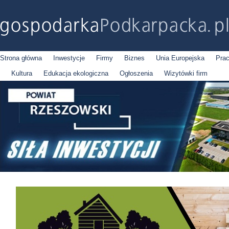
Strona główna
Inwestycje
Firmy
Biznes
Unia Europejska
Pra
Kultura
Edukacja ekologiczna
Ogłoszenia
Wizytówki firm