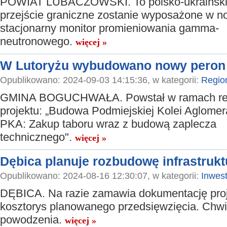
POWIAT LUBACZOWSKI. To polsko-ukraiński
przejście graniczne zostanie wyposażone w n
stacjonarny monitor promieniowania gamma-
neutronowego.
więcej »
W Lutoryżu wybudowano nowy peron
Opublikowano: 2024-09-03 14:15:36, w kategorii:
Regio
GMINA BOGUCHWAŁA. Powstał w ramach real
projektu: „Budowa Podmiejskiej Kolei Aglomera
PKA: Zakup taboru wraz z budową zaplecza
technicznego".
więcej »
Dębica planuje rozbudowę infrastruk
Opublikowano: 2024-08-16 12:30:07, w kategorii:
Inwest
DĘBICA. Na razie zamawia dokumentację proj
kosztorys planowanego przedsięwzięcia. Chw
powodzenia.
więcej »