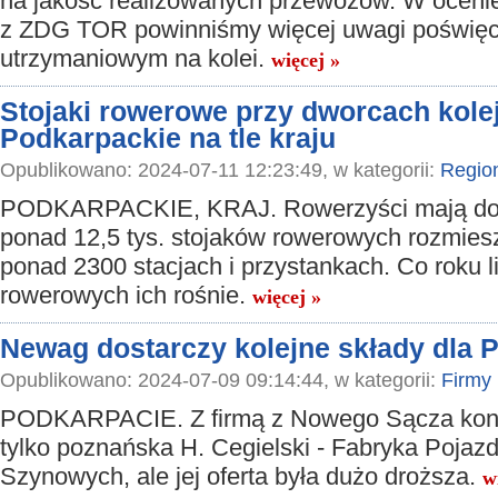
na jakość realizowanych przewozów. W ocenie
z ZDG TOR powinniśmy więcej uwagi poświę
utrzymaniowym na kolei.
więcej »
Stojaki rowerowe przy dworcach kole
Podkarpackie na tle kraju
Opublikowano: 2024-07-11 12:23:49, w kategorii:
Regio
PODKARPACKIE, KRAJ. Rowerzyści mają do
ponad 12,5 tys. stojaków rowerowych rozmie
ponad 2300 stacjach i przystankach. Co roku l
rowerowych ich rośnie.
więcej »
Newag dostarczy kolejne składy dla 
Opublikowano: 2024-07-09 09:14:44, w kategorii:
Firmy
PODKARPACIE. Z firmą z Nowego Sącza kon
tylko poznańska H. Cegielski - Fabryka Pojaz
Szynowych, ale jej oferta była dużo droższa.
w