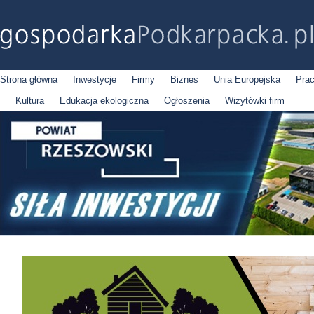
Strona główna
Inwestycje
Firmy
Biznes
Unia Europejska
Pra
Kultura
Edukacja ekologiczna
Ogłoszenia
Wizytówki firm