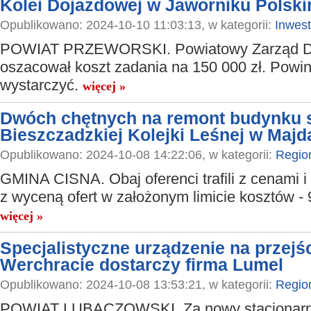
Kolei Dojazdowej w Jaworniku Polsk
Opublikowano: 2024-10-10 11:03:13, w kategorii:
Inwest
POWIAT PRZEWORSKI. Powiatowy Zarząd D
oszacował koszt zadania na 150 000 zł. Powi
wystarczyć.
więcej »
Dwóch chętnych na remont budynku s
Bieszczadzkiej Kolejki Leśnej w Majd
Opublikowano: 2024-10-08 14:22:06, w kategorii:
Regio
GMINA CISNA. Obaj oferenci trafili z cenami i 
z wyceną ofert w założonym limicie kosztów - 
więcej »
Specjalistyczne urządzenie na przejś
Werchracie dostarczy firma Lumel
Opublikowano: 2024-10-08 13:53:21, w kategorii:
Regio
POWIAT LUBACZOWSKI. Za nowy stacjonarn