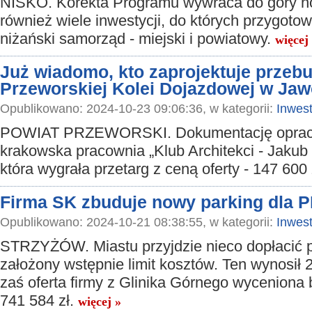
NISKO. Korekta Programu wywraca do góry 
również wiele inwestycji, do których przygoto
niżański samorząd - miejski i powiatowy.
więcej
Już wiadomo, kto zaprojektuje prze
Przeworskiej Kolei Dojazdowej w Jaw
Opublikowano: 2024-10-23 09:06:36, w kategorii:
Inwest
POWIAT PRZEWORSKI. Dokumentację oprac
krakowska pracownia „Klub Architekci - Jakub
która wygrała przetarg z ceną oferty - 147 600 
Firma SK zbuduje nowy parking dla 
Opublikowano: 2024-10-21 08:38:55, w kategorii:
Inwest
STRZYŻÓW. Miastu przyjdzie nieco dopłacić 
założony wstępnie limit kosztów. Ten wynosił 2
zaś oferta firmy z Glinika Górnego wyceniona 
741 584 zł.
więcej »