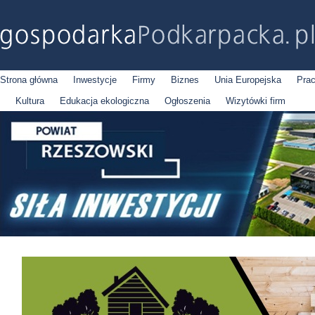
Strona główna
Inwestycje
Firmy
Biznes
Unia Europejska
Pra
Kultura
Edukacja ekologiczna
Ogłoszenia
Wizytówki firm