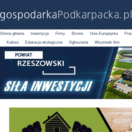
Strona główna
Inwestycje
Firmy
Biznes
Unia Europejska
Pra
Kultura
Edukacja ekologiczna
Ogłoszenia
Wizytówki firm