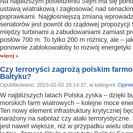
Na najbliższym posiedzeniu Sejm ma się pono
ustawą wiatrakową i zagłosować nad senacki
poprawkami. Najgłośniejszą zmianą wprowad
senatorów jest powrót do rządowej propozycji 
między turbinami a zabudowaniami zamiast p
posłów 700 m. To tylko 200 m różnicy, ale – ja
ponownie zablokowałoby to rozwój energetyki 
więcej »
Czy terroryści zagrożą polskim farm
Bałtyku?
Opublikowano: 2023-02-02 20:14:37, w kategorii:
Opini
W najbliższych latach Polska zyska – dzięki 
morskich farm wiatrowych – kolejne moce ene
Ten nowy element infrastruktury krytycznej bę
narażony na sabotaż czy ataki terrorystyczne.
jest nawet większe, niż w przypadku wielu ob