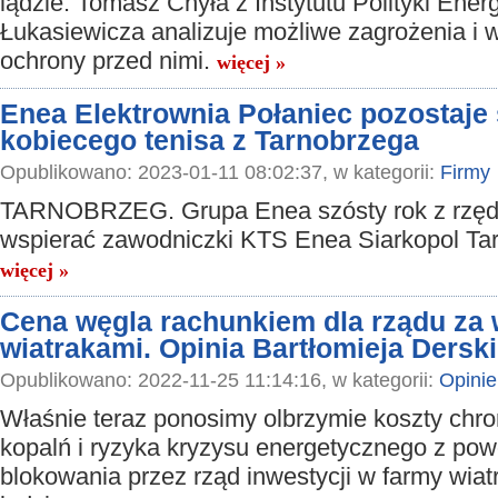
lądzie. Tomasz Chyła z Instytutu Polityki Ener
Łukasiewicza analizuje możliwe zagrożenia i
ochrony przed nimi.
więcej »
Enea Elektrownia Połaniec pozostaj
kobiecego tenisa z Tarnobrzega
Opublikowano: 2023-01-11 08:02:37, w kategorii:
Firmy
TARNOBRZEG. Grupa Enea szósty rok z rzęd
wspierać zawodniczki KTS Enea Siarkopol Ta
więcej »
Cena węgla rachunkiem dla rządu za 
wiatrakami. Opinia Bartłomieja Dersk
Opublikowano: 2022-11-25 11:14:16, w kategorii:
Opinie
Właśnie teraz ponosimy olbrzymie koszty chro
kopalń i ryzyka kryzysu energetycznego z po
blokowania przez rząd inwestycji w farmy wia