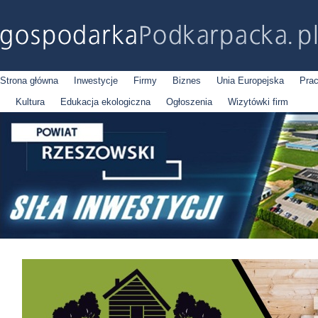
Strona główna
Inwestycje
Firmy
Biznes
Unia Europejska
Pra
Kultura
Edukacja ekologiczna
Ogłoszenia
Wizytówki firm