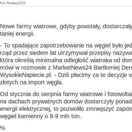
Fot. Pixabay/CC0
Nowe farmy wiatrowe, gdyby powstały, dostarczał
taniej energii.
- To spadające zapotrzebowanie na węgiel było je
rząd przez siedem lat utrzymywał przepisy nazyw
która określą minimalna odległość wiatraka od d
mówi w rozmowie z MarketNews24 Bartłomiej Ders
WysokieNapiecie.pl. - Dziś płacimy za te decyzje w
złotych na import węgla.
Od stycznia do sierpnia farmy wiatrowe i fotowolta
na dachach prywatnych domów dostarczyły ponad
energii elektrycznej, to pozwoliło zmniejszyć zapo
węgiel kamienny o 8-9 mln ton.
%