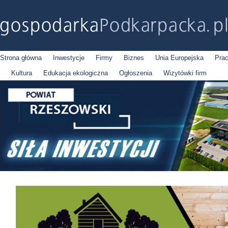
Strona główna
Inwestycje
Firmy
Biznes
Unia Europejska
Pra
Kultura
Edukacja ekologiczna
Ogłoszenia
Wizytówki firm