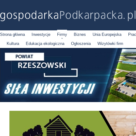
Strona główna
Inwestycje
Firmy
Biznes
Unia Europejska
Pra
Kultura
Edukacja ekologiczna
Ogłoszenia
Wizytówki firm