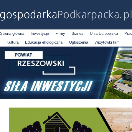
Strona główna
Inwestycje
Firmy
Biznes
Unia Europejska
Pra
Kultura
Edukacja ekologiczna
Ogłoszenia
Wizytówki firm