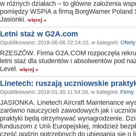
w różnych działach – to główne założenia wsp
pomiędzy WSPiA a firmą BorgWarner Poland Sp
Jasionki.
więcej »
Letni staż w G2A.com
Opublikowano: 2018-06-06 22:24:10, w kategorii:
Oferty
RZESZÓW. Firma G2A.COM rozpoczęła rekrut
letni staż dla studentów i absolwentów pod n
Level.
więcej »
Linetech: ruszają uczniowskie prakty
Opublikowano: 2018-01-30 11:54:28, w kategorii:
Firmy
JASIONKA. Linetech Aircraft Maintenance wys
zarówno nauczycieli zawodowych jak i uczniów
praktyki będą otrzymywać wynagrodzenie. Dzi
funduszom z Unii Europejskiej, młodzież bezp
część godzin potrzebnych do ubiegania się o 