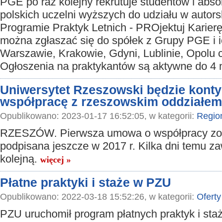
PGE po raz kolejny rekrutuje studentów i abs
polskich uczelni wyższych do udziału w autor
Programie Praktyk Letnich - PROjektuj Karierę
można zgłaszać się do spółek z Grupy PGE i i
Warszawie, Krakowie, Gdyni, Lublinie, Opolu
Ogłoszenia na praktykantów są aktywne do 4 
Uniwersytet Rzeszowski będzie kont
współpracę z rzeszowskim oddziałe
Opublikowano: 2023-01-17 16:52:05, w kategorii:
Regio
RZESZÓW. Pierwsza umowa o współpracy zo
podpisana jeszcze w 2017 r. Kilka dni temu z
kolejną.
więcej »
Płatne praktyki i staże w PZU
Opublikowano: 2022-03-18 15:52:26, w kategorii:
Oferty
PZU uruchomił program płatnych praktyk i staż