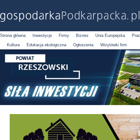
Strona główna
Inwestycje
Firmy
Biznes
Unia Europejska
Pra
Kultura
Edukacja ekologiczna
Ogłoszenia
Wizytówki firm