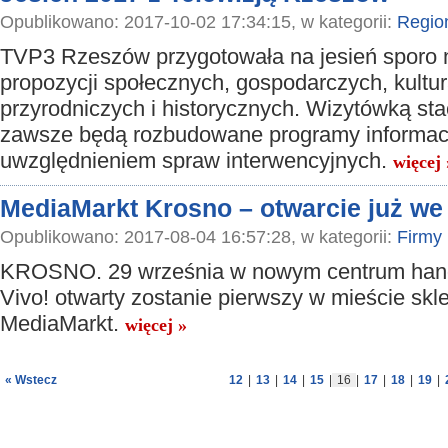
Opublikowano: 2017-10-02 17:34:15, w kategorii:
Regio
TVP3 Rzeszów przygotowała na jesień sporo
propozycji społecznych, gospodarczych, kultur
przyrodniczych i historycznych. Wizytówką stac
zawsze będą rozbudowane programy informac
uwzględnieniem spraw interwencyjnych.
więcej 
MediaMarkt Krosno – otwarcie już we
Opublikowano: 2017-08-04 16:57:28, w kategorii:
Firmy
KROSNO. 29 września w nowym centrum ha
Vivo! otwarty zostanie pierwszy w mieście skl
MediaMarkt.
więcej »
« Wstecz
12
|
13
|
14
|
15
|
16
|
17
|
18
|
19
|