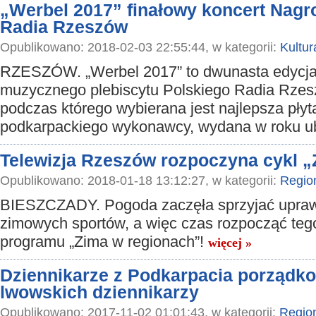
„Werbel 2017” finałowy koncert Nag
Radia Rzeszów
Opublikowano: 2018-02-03 22:55:44, w kategorii:
Kultur
RZESZÓW. „Werbel 2017” to dwunasta edycj
muzycznego plebiscytu Polskiego Radia Rzes
podczas którego wybierana jest najlepsza płyt
podkarpackiego wykonawcy, wydana w roku u
Telewizja Rzeszów rozpoczyna cykl „
Opublikowano: 2018-01-18 13:12:27, w kategorii:
Regio
BIESZCZADY. Pogoda zaczęła sprzyjać upraw
zimowych sportów, a więc czas rozpocząć teg
programu „Zima w regionach”!
więcej »
Dziennikarze z Podkarpacia porządko
lwowskich dziennikarzy
Opublikowano: 2017-11-02 01:01:43, w kategorii:
Regio