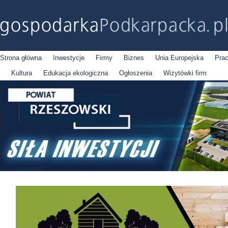
Strona główna
Inwestycje
Firmy
Biznes
Unia Europejska
Pra
Kultura
Edukacja ekologiczna
Ogłoszenia
Wizytówki firm