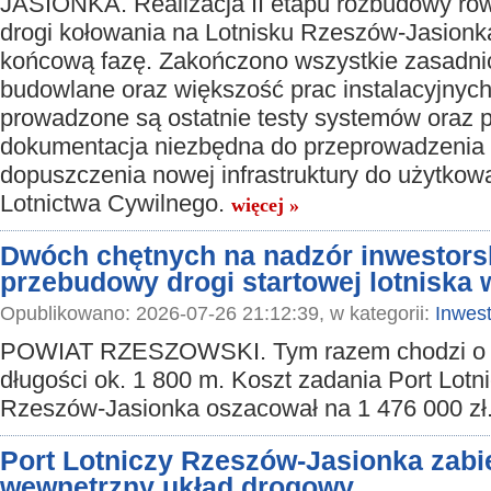
JASIONKA. Realizacja II etapu rozbudowy rów
drogi kołowania na Lotnisku Rzeszów-Jasionk
końcową fazę. Zakończono wszystkie zasadni
budowlane oraz większość prac instalacyjnyc
prowadzone są ostatnie testy systemów oraz 
dokumentacja niezbędna do przeprowadzenia 
dopuszczenia nowej infrastruktury do użytkow
Lotnictwa Cywilnego.
więcej »
Dwóch chętnych na nadzór inwestorski
przebudowy drogi startowej lotniska 
Opublikowano: 2026-07-26 21:12:39, w kategorii:
Inwest
POWIAT RZESZOWSKI. Tym razem chodzi o 
długości ok. 1 800 m. Koszt zadania Port Lotn
Rzeszów-Jasionka oszacował na 1 476 000 zł
Port Lotniczy Rzeszów-Jasionka zabie
wewnętrzny układ drogowy