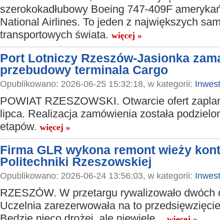
szerokokadłubowy Boeing 747-409F amerykańsk
National Airlines. To jeden z największych sa
transportowych świata.
więcej »
Port Lotniczy Rzeszów-Jasionka zama
przebudowy terminala Cargo
Opublikowano: 2026-06-25 15:32:18, w kategorii:
Inwest
POWIAT RZESZOWSKI. Otwarcie ofert zapla
lipca. Realizacja zamówienia została podzielon
etapów.
więcej »
Firma GLR wykona remont wieży kont
Politechniki Rzeszowskiej
Opublikowano: 2026-06-24 13:56:03, w kategorii:
Inwest
RZESZÓW. W przetargu rywalizowało dwóch o
Uczelnia zarezerwowała na to przedsięwzięcie
Będzie nieco drożej, ale niewiele...
więcej »