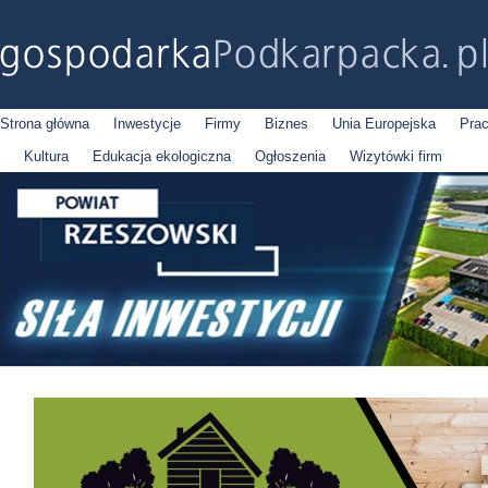
Strona główna
Inwestycje
Firmy
Biznes
Unia Europejska
Pra
Kultura
Edukacja ekologiczna
Ogłoszenia
Wizytówki firm